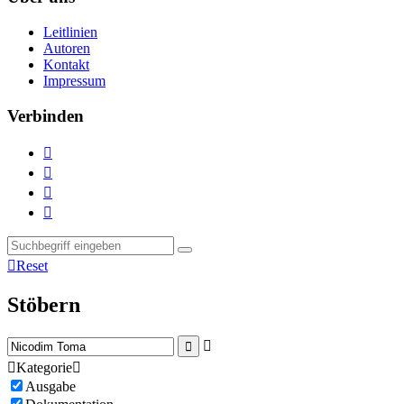
Leitlinien
Autoren
Kontakt
Impressum
Verbinden





Reset
Stöbern



Kategorie

Ausgabe