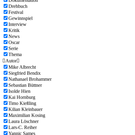
Dokumentation
Drehbuch
Festival
Gewinnspiel
Interview
Kritik
News
Oscar
Serie
Thema

Autor

Mike Albrecht
Siegfried Bendix
Nathanael Brohammer
Sebastian Büttner
Isolde Hien
Kai Hornburg
Timo Kießling
Kilian Kleinbauer
Maximilian Kosing
Laura Löschner
Lars-C. Reiher
Yannic Sames