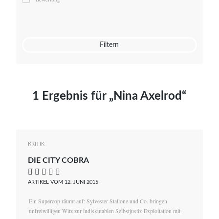
Mato von Vogelstein
Julia Weigl
Benjamin Wimmer
Christian Witte
Filtern
Magdalena Zalewski
1 Ergebnis für „Nina Axelrod“
KRITIK
DIE CITY COBRA
    
ARTIKEL VOM 12. JUNI 2015
Ein Supercop räumt auf: Sylvester Stallone und Co. bringen
unfreiwilligen Witz zur indiskutablen Selbstjustiz-Exploitation mit.