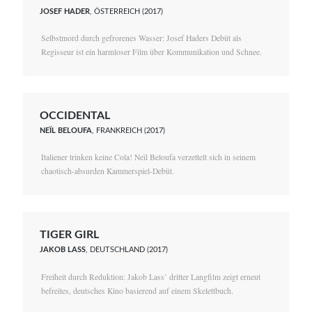
JOSEF HADER
, ÖSTERREICH (2017)
Selbstmord durch gefrorenes Wasser: Josef Haders Debüt als
Regisseur ist ein harmloser Film über Kommunikation und Schnee.
OCCIDENTAL
NEÏL BELOUFA
, FRANKREICH (2017)
Italiener trinken keine Cola! Neïl Beloufa verzettelt sich in seinem
chaotisch-absurden Kammerspiel-Debüt.
TIGER GIRL
JAKOB LASS
, DEUTSCHLAND (2017)
Freiheit durch Reduktion: Jakob Lass’ dritter Langfilm zeigt erneut
befreites, deutsches Kino basierend auf einem Skelettbuch.