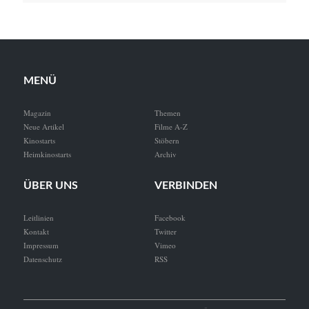
MENÜ
Magazin
Themen
Neue Artikel
Filme A-Z
Kinostarts
Stöbern
Heimkinostarts
Archiv
ÜBER UNS
VERBINDEN
Leitlinien
Facebook
Kontakt
Twitter
Impressum
Vimeo
Datenschutz
RSS