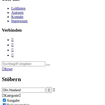
Leitlinien
Autoren
Kontakt
Impressum
Verbinden





Reset
Stöbern



Kategorie

Ausgabe