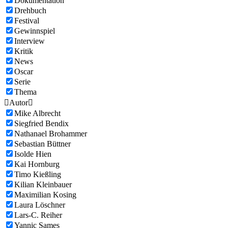
Dokumentation
Drehbuch
Festival
Gewinnspiel
Interview
Kritik
News
Oscar
Serie
Thema

Autor

Mike Albrecht
Siegfried Bendix
Nathanael Brohammer
Sebastian Büttner
Isolde Hien
Kai Hornburg
Timo Kießling
Kilian Kleinbauer
Maximilian Kosing
Laura Löschner
Lars-C. Reiher
Yannic Sames