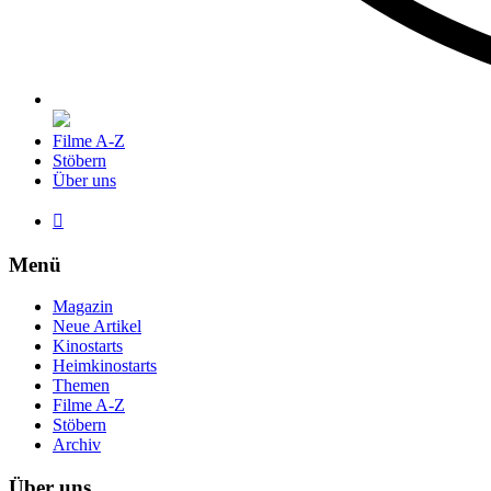
Filme A-Z
Stöbern
Über uns

Menü
Magazin
Neue Artikel
Kinostarts
Heimkinostarts
Themen
Filme A-Z
Stöbern
Archiv
Über uns