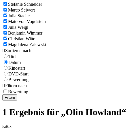
Stefanie Schneider
Marco Seiwert
Julia Stache
Mato von Vogelstein
Julia Weigl
Benjamin Wimmer
Christian Witte
Magdalena Zalewski

Sortieren nach
Titel
Datum
Kinostart
DVD-Start
Bewertung

Filtern nach
Bewertung
Filtern
1 Ergebnis für „Olin Howland“
Kritik