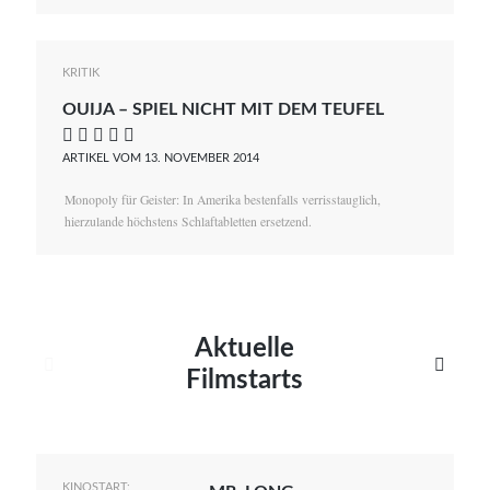
KRITIK
OUIJA – SPIEL NICHT MIT DEM TEUFEL
    
ARTIKEL VOM 13. NOVEMBER 2014
Monopoly für Geister: In Amerika bestenfalls verrisstauglich,
hierzulande höchstens Schlaftabletten ersetzend.
Aktuelle


Filmstarts
KINOSTART: