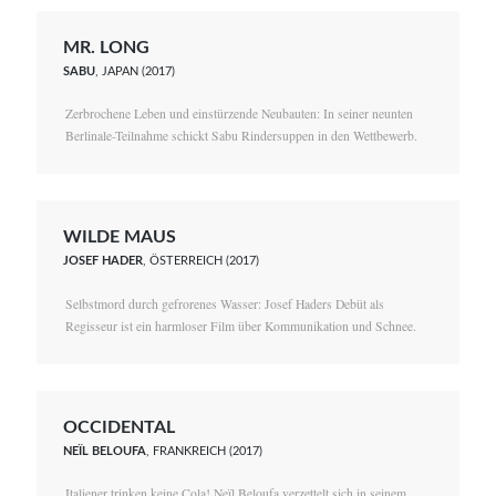
MR. LONG
SABU
, JAPAN (2017)
Zerbrochene Leben und einstürzende Neubauten: In seiner neunten
Berlinale-Teilnahme schickt Sabu Rindersuppen in den Wettbewerb.
WILDE MAUS
JOSEF HADER
, ÖSTERREICH (2017)
Selbstmord durch gefrorenes Wasser: Josef Haders Debüt als
Regisseur ist ein harmloser Film über Kommunikation und Schnee.
OCCIDENTAL
NEÏL BELOUFA
, FRANKREICH (2017)
Italiener trinken keine Cola! Neïl Beloufa verzettelt sich in seinem