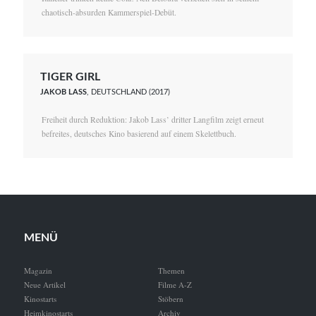
chaotisch-absurden Kammerspiel-Debüt.
TIGER GIRL
JAKOB LASS
, DEUTSCHLAND (2017)
Freiheit durch Reduktion: Jakob Lass’ dritter Langfilm zeigt erneut
befreites, deutsches Kino basierend auf einem Skelettbuch.
MENÜ
Magazin
Themen
Neue Artikel
Filme A-Z
Kinostarts
Stöbern
Heimkinostarts
Archiv