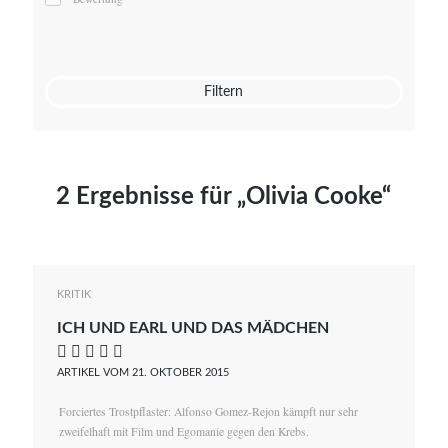
Mato von Vogelstein
Julia Weigl
Benjamin Wimmer
Christian Witte
Filtern
Magdalena Zalewski
2 Ergebnisse für „Olivia Cooke“
KRITIK
ICH UND EARL UND DAS MÄDCHEN
    
ARTIKEL VOM 21. OKTOBER 2015
Forciertes Trostpflaster: Alfonso Gomez-Rejon kämpft nur sehr
zweifelhaft mit Film und Egomanie gegen den Krebs.