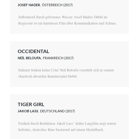
JOSEF HADER
, ÖSTERREICH (2017)
Selbstmord durch gefrorenes Wasser: Josef Haders Debüt als
Regisseur ist ein harmloser Film über Kommunikation und Schnee.
OCCIDENTAL
NEÏL BELOUFA
, FRANKREICH (2017)
Italiener trinken keine Cola! Neïl Beloufa verzettelt sich in seinem
chaotisch-absurden Kammerspiel-Debüt.
TIGER GIRL
JAKOB LASS
, DEUTSCHLAND (2017)
Freiheit durch Reduktion: Jakob Lass’ dritter Langfilm zeigt erneut
befreites, deutsches Kino basierend auf einem Skelettbuch.