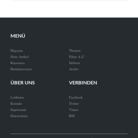
MENÜ
Magazin
Themen
Neue Artikel
Filme A-Z
Kinostarts
Stöbern
Heimkinostarts
Archiv
ÜBER UNS
VERBINDEN
Leitlinien
Facebook
Kontakt
Twitter
Impressum
Vimeo
Datenschutz
RSS