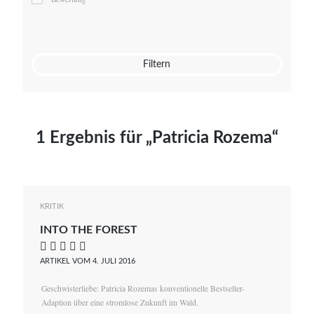
Mato von Vogelstein
Julia Weigl
Benjamin Wimmer
Christian Witte
Filtern
Magdalena Zalewski
1 Ergebnis für „Patricia Rozema“
KRITIK
INTO THE FOREST
    
ARTIKEL VOM 4. JULI 2016
Geschwisterliebe: Patricia Rozemas konventionelle Bestseller-
Adaption über eine stromlose Zukunft im Wald.