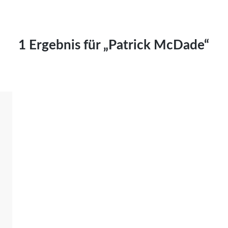
Kai Hornburg
Timo Kießling
Kilian Kleinbauer
1 Ergebnis für „Patrick McDade“
Maximilian Kosing
Laura Löschner
Lars-C. Reiher
Yannic Sames
Stefanie Schneider
Marco Seiwert
Julia Stache
Mato von Vogelstein
Julia Weigl
Benjamin Wimmer
Christian Witte
Magdalena Zalewski