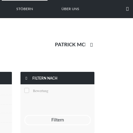

STÖBERN
ÜBER UNS


FILTERN NACH
Bewertung
Filtern