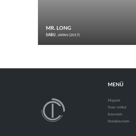
MR. LONG
SABU
, JAPAN (2017)
Zerbrochene Leben und einstürzende Neubauten: In seiner
neunten Berlinale-Teilnahme schickt Sabu Rindersuppen in
den Wettbewerb.
MENÜ
Magazin
Neue Artikel
Kinostarts
Heimkinostarts