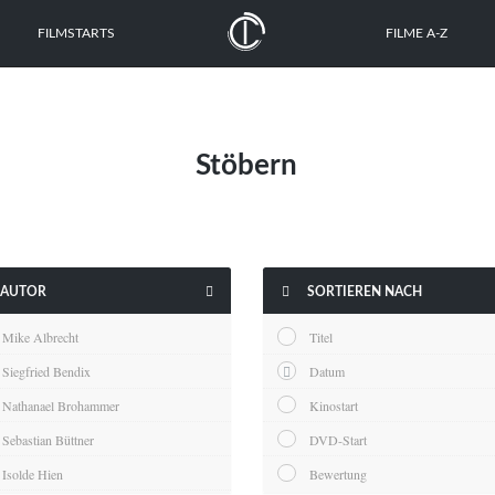
FILMSTARTS
FILME A-Z
Stöbern


AUTOR
SORTIEREN NACH
Mike Albrecht
Titel
Siegfried Bendix
Datum
Nathanael Brohammer
Kinostart
Sebastian Büttner
DVD-Start
Isolde Hien
Bewertung