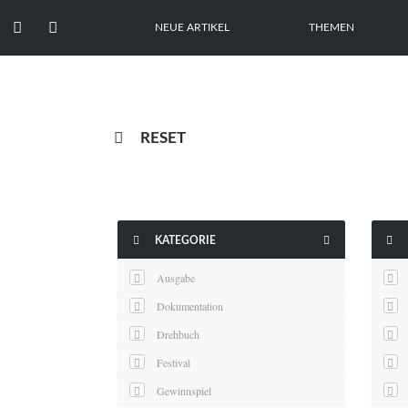


NEUE ARTIKEL
THEMEN

RESET



KATEGORIE
Ausgabe
Dokumentation
Drehbuch
Festival
Gewinnspiel