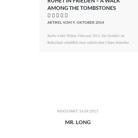
RUHET IN FRIEDEN – A WALK
AMONG THE TOMBSTONES
    
ARTIKEL VOM 9. OKTOBER 2014
Rache wider Willen: Film noir 2014. Ein Detektiv im
Ruhestand schnüffelt einer sadistischen Clique hinterher.

KINOSTART: 14.09.2017
MR. LONG