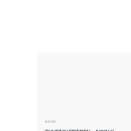
Interview
Kritik
News
Oscar
Serie
Thema
KRITIK