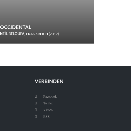
OCCIDENTAL
NEÏL BELOUFA
, FRANKREICH (2017)
Italiener trinken keine Cola! Neïl Beloufa verzettelt sich in
seinem chaotisch-absurden Kammerspiel-Debüt.
VERBINDEN
Facebook

Twitter

Vimeo

RSS
