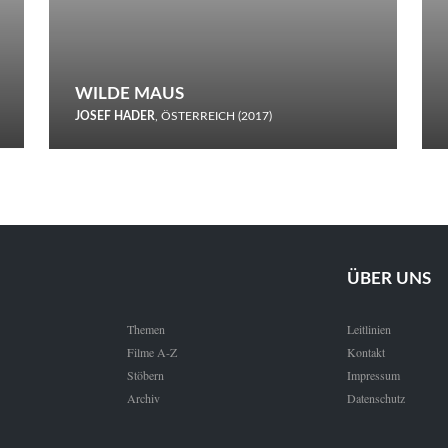
WILDE MAUS
JOSEF HADER
, ÖSTERREICH (2017)
Selbstmord durch gefrorenes Wasser: Josef Haders Debüt als
Regisseur ist ein harmloser Film über Kommunikation und
Schnee.
ÜBER UNS
Themen
Leitlinien
Filme A-Z
Kontakt
Stöbern
Impressum
Archiv
Datenschutz