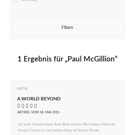
Mato von Vogelstein
Julia Weigl
Benjamin Wimmer
Christian Witte
Filtern
Magdalena Zalewski
1 Ergebnis für „Paul McGillion“
KRITIK
A WORLD BEYOND
    
ARTIKEL VOM 18. MAI 2015
Auf nach Tomorrowland: Brad Birds neueste Öko-Fantasy-Fabel mit
George Clooney ist eine Enttäuschung auf hohem Niveau.