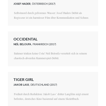
JOSEF HADER
, ÖSTERREICH (2017)
Selbstmord durch gefrorenes Wasser: Josef Haders Debüt als
Regisseur ist ein harmloser Film über Kommunikation und Schnee.
OCCIDENTAL
NEÏL BELOUFA
, FRANKREICH (2017)
Italiener trinken keine Cola! Neïl Beloufa verzettelt sich in seinem
chaotisch-absurden Kammerspiel-Debüt.
TIGER GIRL
JAKOB LASS
, DEUTSCHLAND (2017)
Freiheit durch Reduktion: Jakob Lass’ dritter Langfilm zeigt erneut
befreites, deutsches Kino basierend auf einem Skelettbuch.