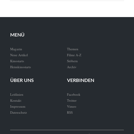
MENÜ
Magazin
Themen
Neue Artikel
Filme A-Z
Kinostarts
Stöbern
Heimkinostarts
Archiv
ÜBER UNS
VERBINDEN
Leitlinien
Facebook
Kontakt
Twitter
Impressum
Vimeo
Datenschutz
RSS