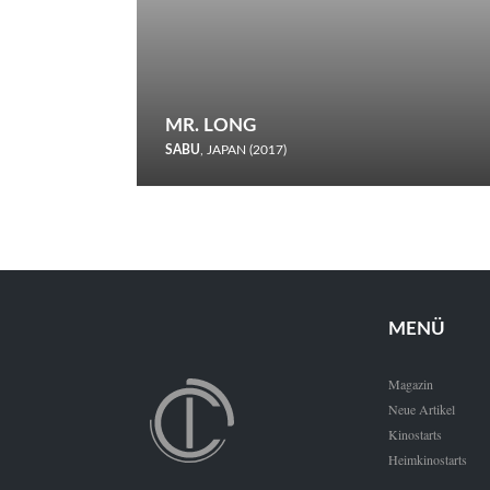
MR. LONG
SABU
, JAPAN (2017)
Zerbrochene Leben und einstürzende Neubauten: In seiner
neunten Berlinale-Teilnahme schickt Sabu Rindersuppen in
den Wettbewerb.
MENÜ
Magazin
Neue Artikel
Kinostarts
Heimkinostarts