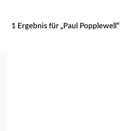
Kai Hornburg
Timo Kießling
Kilian Kleinbauer
1 Ergebnis für „Paul Popplewell“
Maximilian Kosing
Laura Löschner
Lars-C. Reiher
Yannic Sames
Stefanie Schneider
Marco Seiwert
Julia Stache
Mato von Vogelstein
Julia Weigl
Benjamin Wimmer
Christian Witte
Magdalena Zalewski