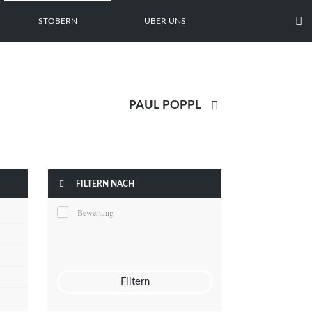

STÖBERN
ÜBER UNS


FILTERN NACH
Bewertung
Filtern