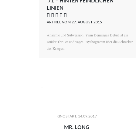
’71 – HINTER FEINDLICHEN
LINIEN
    
ARTIKEL VOM 27. AUGUST 2015
Anarchie und Subversion: Yann Demanges Debüt ist ein
solider Thriller und vages Psychogramm über die Schrecken
des Krieges.

KINOSTART: 14.09.2017
MR. LONG