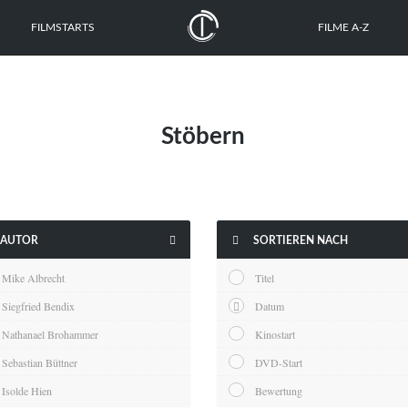
FILMSTARTS
FILME A-Z
Stöbern


AUTOR
SORTIEREN NACH
Mike Albrecht
Titel
Siegfried Bendix
Datum
Nathanael Brohammer
Kinostart
Sebastian Büttner
DVD-Start
Isolde Hien
Bewertung