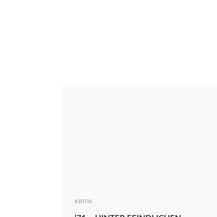
Interview
Kritik
News
Oscar
Serie
Thema
KRITIK