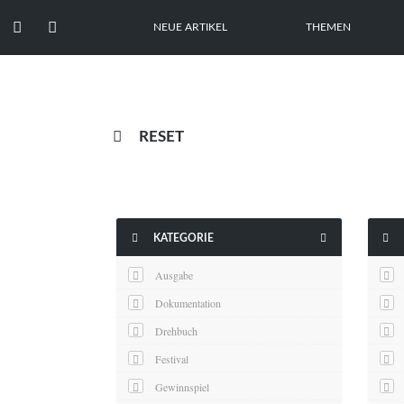


NEUE ARTIKEL
THEMEN

RESET



KATEGORIE
Ausgabe
Dokumentation
Drehbuch
Festival
Gewinnspiel