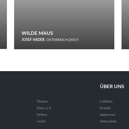
WILDE MAUS
JOSEF HADER
, ÖSTERREICH (2017)
Selbstmord durch gefrorenes Wasser: Josef Haders Debüt als
Regisseur ist ein harmloser Film über Kommunikation und
Schnee.
ÜBER UNS
Themen
Leitlinien
Filme A-Z
Kontakt
Stöbern
Impressum
Archiv
Datenschutz