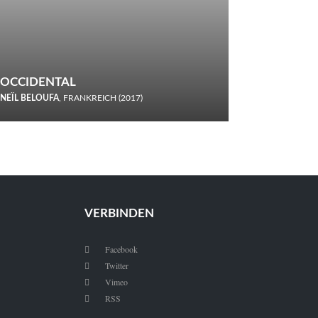
OCCIDENTAL
NEÏL BELOUFA
, FRANKREICH (2017)
Italiener trinken keine Cola! Neïl Beloufa verzettelt sich in
seinem chaotisch-absurden Kammerspiel-Debüt.
VERBINDEN
Facebook

Twitter

Vimeo

RSS
