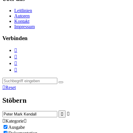
Leitlinien
Autoren
Kontakt
Impressum
Verbinden





Reset
Stöbern



Kategorie

Ausgabe