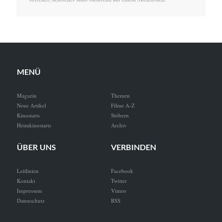
MENÜ
Magazin
Themen
Neue Artikel
Filme A-Z
Kinostarts
Stöbern
Heimkinostarts
Archiv
ÜBER UNS
VERBINDEN
Leitlinien
Facebook
Kontakt
Twitter
Impressum
Vimeo
Datenschutz
RSS