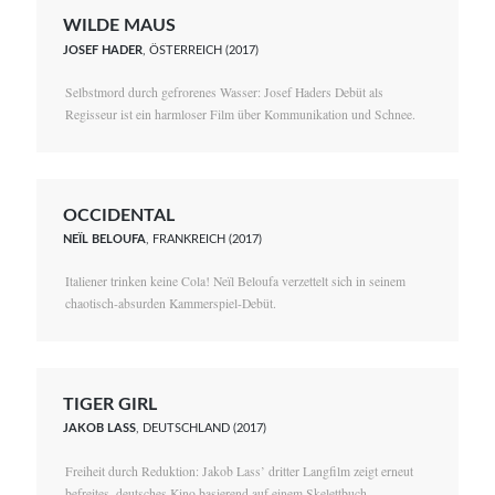
WILDE MAUS
JOSEF HADER
, ÖSTERREICH (2017)
Selbstmord durch gefrorenes Wasser: Josef Haders Debüt als
Regisseur ist ein harmloser Film über Kommunikation und Schnee.
OCCIDENTAL
NEÏL BELOUFA
, FRANKREICH (2017)
Italiener trinken keine Cola! Neïl Beloufa verzettelt sich in seinem
chaotisch-absurden Kammerspiel-Debüt.
TIGER GIRL
JAKOB LASS
, DEUTSCHLAND (2017)
Freiheit durch Reduktion: Jakob Lass’ dritter Langfilm zeigt erneut
befreites, deutsches Kino basierend auf einem Skelettbuch.