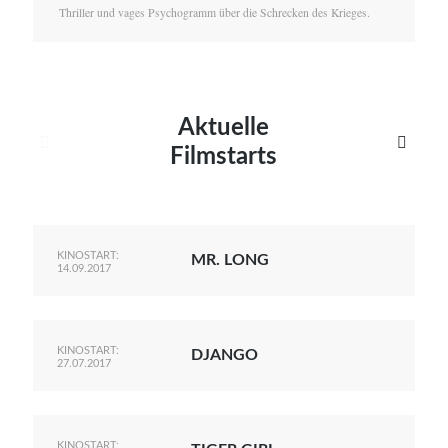
Thriller und vages Psychogramm über die Schrecken des Krieges.
Aktuelle


Filmstarts
KINOSTART:
MR. LONG
14.09.2017
KINOSTART:
DJANGO
27.07.2017
KINOSTART: