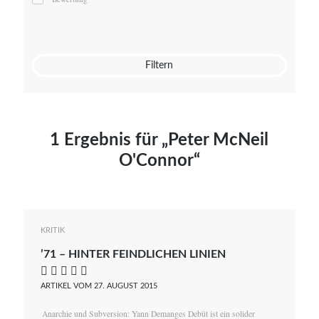
Mato von Vogelstein
Julia Weigl
Benjamin Wimmer
Christian Witte
Filtern
Magdalena Zalewski
1 Ergebnis für „Peter McNeil
O'Connor“
KRITIK
’71 – HINTER FEINDLICHEN LINIEN
    
ARTIKEL VOM 27. AUGUST 2015
Anarchie und Subversion: Yann Demanges Debüt ist ein solider