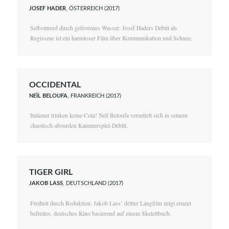
JOSEF HADER
, ÖSTERREICH (2017)
Selbstmord durch gefrorenes Wasser: Josef Haders Debüt als
Regisseur ist ein harmloser Film über Kommunikation und Schnee.
OCCIDENTAL
NEÏL BELOUFA
, FRANKREICH (2017)
Italiener trinken keine Cola! Neïl Beloufa verzettelt sich in seinem
chaotisch-absurden Kammerspiel-Debüt.
TIGER GIRL
JAKOB LASS
, DEUTSCHLAND (2017)
Freiheit durch Reduktion: Jakob Lass’ dritter Langfilm zeigt erneut
befreites, deutsches Kino basierend auf einem Skelettbuch.