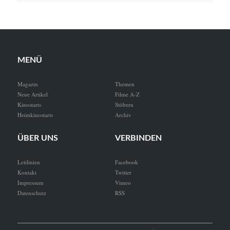
MENÜ
Magazin
Themen
Neue Artikel
Filme A-Z
Kinostarts
Stöbern
Heimkinostarts
Archiv
ÜBER UNS
VERBINDEN
Leitlinien
Facebook
Kontakt
Twitter
Impressum
Vimeo
Datenschutz
RSS