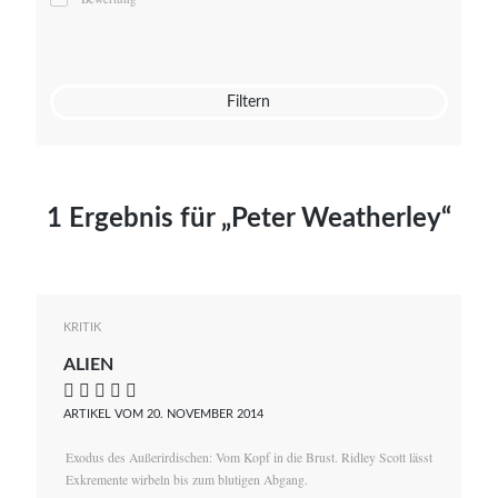
Mato von Vogelstein
Julia Weigl
Benjamin Wimmer
Christian Witte
Filtern
Magdalena Zalewski
1 Ergebnis für „Peter Weatherley“
KRITIK
ALIEN
    
ARTIKEL VOM 20. NOVEMBER 2014
Exodus des Außerirdischen: Vom Kopf in die Brust. Ridley Scott lässt
Exkremente wirbeln bis zum blutigen Abgang.