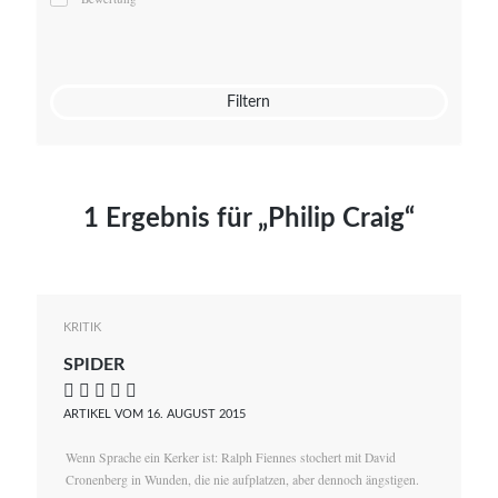
Mato von Vogelstein
Julia Weigl
Benjamin Wimmer
Christian Witte
Filtern
Magdalena Zalewski
1 Ergebnis für „Philip Craig“
KRITIK
SPIDER
    
ARTIKEL VOM 16. AUGUST 2015
Wenn Sprache ein Kerker ist: Ralph Fiennes stochert mit David
Cronenberg in Wunden, die nie aufplatzen, aber dennoch ängstigen.