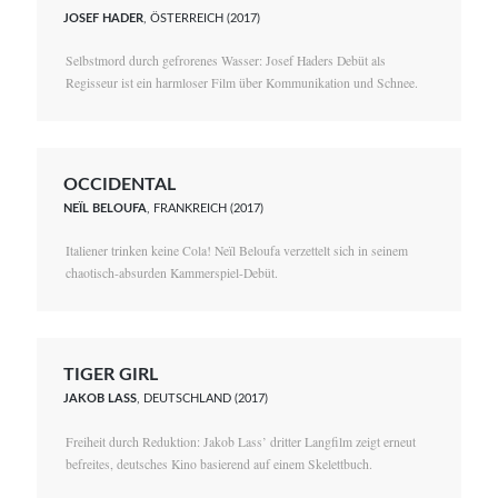
JOSEF HADER
, ÖSTERREICH (2017)
Selbstmord durch gefrorenes Wasser: Josef Haders Debüt als
Regisseur ist ein harmloser Film über Kommunikation und Schnee.
OCCIDENTAL
NEÏL BELOUFA
, FRANKREICH (2017)
Italiener trinken keine Cola! Neïl Beloufa verzettelt sich in seinem
chaotisch-absurden Kammerspiel-Debüt.
TIGER GIRL
JAKOB LASS
, DEUTSCHLAND (2017)
Freiheit durch Reduktion: Jakob Lass’ dritter Langfilm zeigt erneut
befreites, deutsches Kino basierend auf einem Skelettbuch.