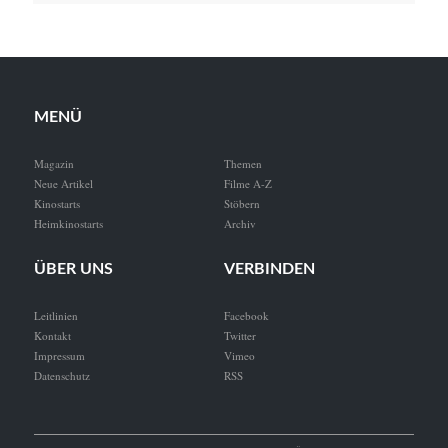
MENÜ
Magazin
Themen
Neue Artikel
Filme A-Z
Kinostarts
Stöbern
Heimkinostarts
Archiv
ÜBER UNS
VERBINDEN
Leitlinien
Facebook
Kontakt
Twitter
Impressum
Vimeo
Datenschutz
RSS