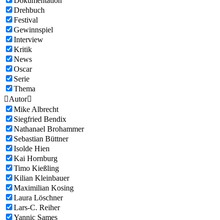
Dokumentation
Drehbuch
Festival
Gewinnspiel
Interview
Kritik
News
Oscar
Serie
Thema

Autor

Mike Albrecht
Siegfried Bendix
Nathanael Brohammer
Sebastian Büttner
Isolde Hien
Kai Hornburg
Timo Kießling
Kilian Kleinbauer
Maximilian Kosing
Laura Löschner
Lars-C. Reiher
Yannic Sames