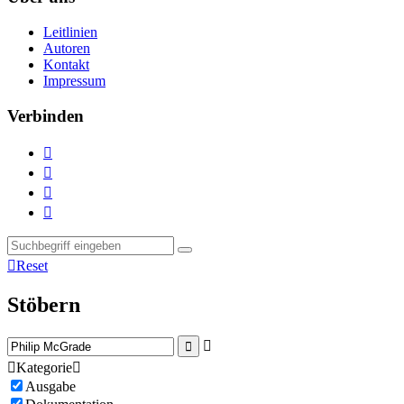
Leitlinien
Autoren
Kontakt
Impressum
Verbinden





Reset
Stöbern



Kategorie

Ausgabe