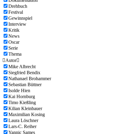
Dokumentation
Drehbuch
Festival
Gewinnspiel
Interview
Kritik
News
Oscar
Serie
Thema

Autor

Mike Albrecht
Siegfried Bendix
Nathanael Brohammer
Sebastian Büttner
Isolde Hien
Kai Hornburg
Timo Kießling
Kilian Kleinbauer
Maximilian Kosing
Laura Löschner
Lars-C. Reiher
Yannic Sames