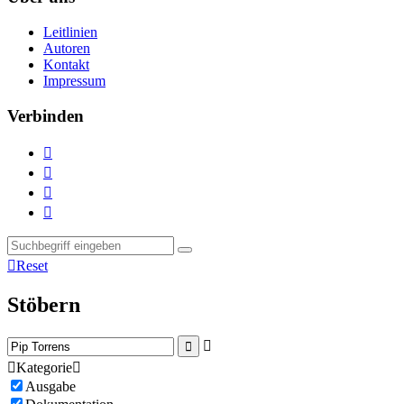
Leitlinien
Autoren
Kontakt
Impressum
Verbinden





Reset
Stöbern



Kategorie

Ausgabe