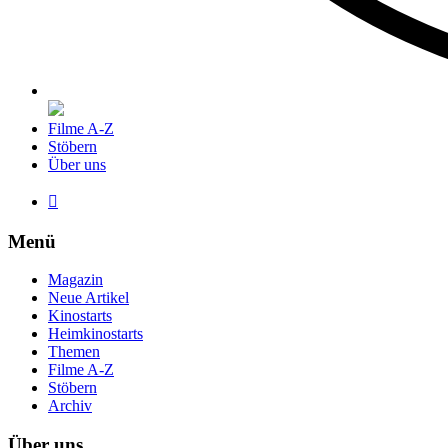
Filme A-Z
Stöbern
Über uns

Menü
Magazin
Neue Artikel
Kinostarts
Heimkinostarts
Themen
Filme A-Z
Stöbern
Archiv
Über uns