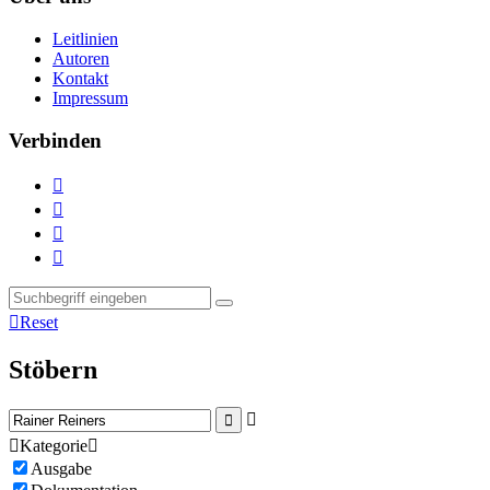
Leitlinien
Autoren
Kontakt
Impressum
Verbinden





Reset
Stöbern



Kategorie

Ausgabe