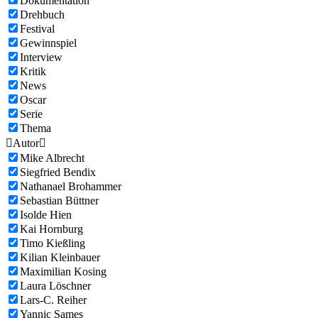
Dokumentation
Drehbuch
Festival
Gewinnspiel
Interview
Kritik
News
Oscar
Serie
Thema

Autor

Mike Albrecht
Siegfried Bendix
Nathanael Brohammer
Sebastian Büttner
Isolde Hien
Kai Hornburg
Timo Kießling
Kilian Kleinbauer
Maximilian Kosing
Laura Löschner
Lars-C. Reiher
Yannic Sames