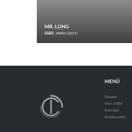
MR. LONG
SABU
, JAPAN (2017)
Zerbrochene Leben und einstürzende Neubauten: In seiner
neunten Berlinale-Teilnahme schickt Sabu Rindersuppen in
den Wettbewerb.
MENÜ
Magazin
Neue Artikel
Kinostarts
Heimkinostarts