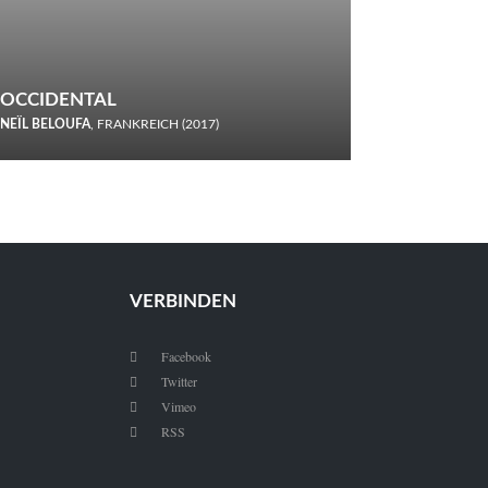
OCCIDENTAL
NEÏL BELOUFA
, FRANKREICH (2017)
Italiener trinken keine Cola! Neïl Beloufa verzettelt sich in
seinem chaotisch-absurden Kammerspiel-Debüt.
VERBINDEN
Facebook

Twitter

Vimeo

RSS
