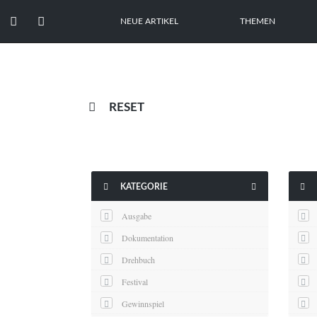


NEUE ARTIKEL
THEMEN

RESET



KATEGORIE
Ausgabe
Dokumentation
Drehbuch
Festival
Gewinnspiel