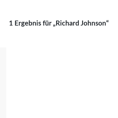
Kai Hornburg
Timo Kießling
Kilian Kleinbauer
1 Ergebnis für „Richard Johnson“
Maximilian Kosing
Laura Löschner
Lars-C. Reiher
Yannic Sames
Stefanie Schneider
Marco Seiwert
Julia Stache
Mato von Vogelstein
Julia Weigl
Benjamin Wimmer
Christian Witte
Magdalena Zalewski