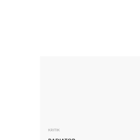
Interview
Kritik
News
Oscar
Serie
Thema
KRITIK