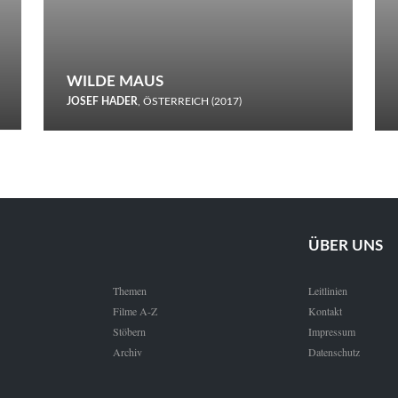
WILDE MAUS
JOSEF HADER
, ÖSTERREICH (2017)
Selbstmord durch gefrorenes Wasser: Josef Haders Debüt als
Regisseur ist ein harmloser Film über Kommunikation und
Schnee.
ÜBER UNS
Themen
Leitlinien
Filme A-Z
Kontakt
Stöbern
Impressum
Archiv
Datenschutz