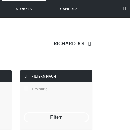

STÖBERN
ÜBER UNS


FILTERN NACH
Bewertung
Filtern