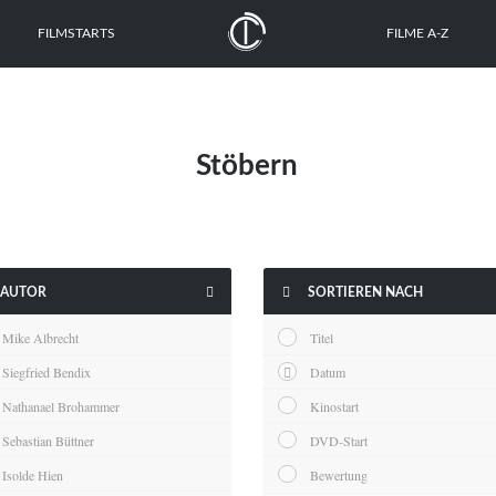
FILMSTARTS
FILME A-Z
Stöbern


AUTOR
SORTIEREN NACH
Mike Albrecht
Titel
Siegfried Bendix
Datum
Nathanael Brohammer
Kinostart
Sebastian Büttner
DVD-Start
Isolde Hien
Bewertung