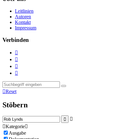
Leitlinien
Autoren
Kontakt
Impressum
Verbinden





Reset
Stöbern



Kategorie

Ausgabe