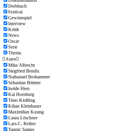
Dokumentation
Drehbuch
Festival
Gewinnspiel
Interview
Kritik
News
Oscar
Serie
Thema

Autor

Mike Albrecht
Siegfried Bendix
Nathanael Brohammer
Sebastian Büttner
Isolde Hien
Kai Hornburg
Timo Kießling
Kilian Kleinbauer
Maximilian Kosing
Laura Löschner
Lars-C. Reiher
Yannic Sames