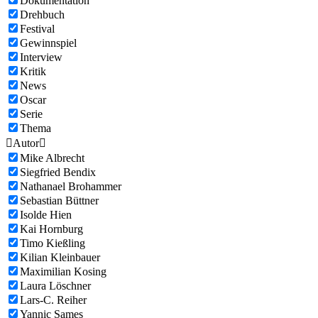
Dokumentation
Drehbuch
Festival
Gewinnspiel
Interview
Kritik
News
Oscar
Serie
Thema

Autor

Mike Albrecht
Siegfried Bendix
Nathanael Brohammer
Sebastian Büttner
Isolde Hien
Kai Hornburg
Timo Kießling
Kilian Kleinbauer
Maximilian Kosing
Laura Löschner
Lars-C. Reiher
Yannic Sames