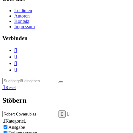
Leitlinien
Autoren
Kontakt
Impressum
Verbinden





Reset
Stöbern



Kategorie

Ausgabe