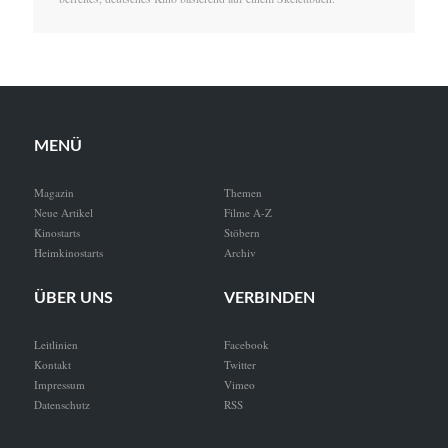
MENÜ
Magazin
Themen
Neue Artikel
Filme A-Z
Kinostarts
Stöbern
Heimkinostarts
Archiv
ÜBER UNS
VERBINDEN
Leitlinien
Facebook
Kontakt
Twitter
Impressum
Vimeo
Datenschutz
RSS