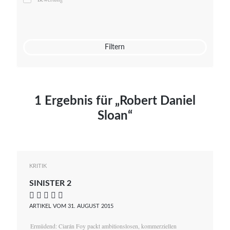
Mato von Vogelstein
Julia Weigl
Benjamin Wimmer
Christian Witte
Filtern
Magdalena Zalewski
1 Ergebnis für „Robert Daniel
Sloan“
KRITIK
SINISTER 2
    
ARTIKEL VOM 31. AUGUST 2015
Ermüdend: Ciarán Foy packt ambitionslosen, kommerziellen