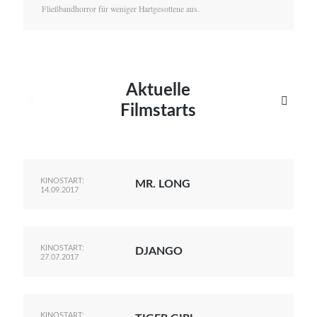
Fließbandhorror für weniger Hartgesottene aus.
Aktuelle


Filmstarts
KINOSTART:
MR. LONG
14.09.2017
KINOSTART:
DJANGO
27.07.2017
KINOSTART: