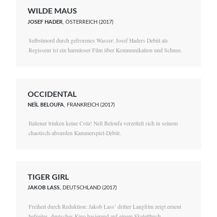
WILDE MAUS
JOSEF HADER
, ÖSTERREICH (2017)
Selbstmord durch gefrorenes Wasser: Josef Haders Debüt als
Regisseur ist ein harmloser Film über Kommunikation und Schnee.
OCCIDENTAL
NEÏL BELOUFA
, FRANKREICH (2017)
Italiener trinken keine Cola! Neïl Beloufa verzettelt sich in seinem
chaotisch-absurden Kammerspiel-Debüt.
TIGER GIRL
JAKOB LASS
, DEUTSCHLAND (2017)
Freiheit durch Reduktion: Jakob Lass’ dritter Langfilm zeigt erneut
befreites, deutsches Kino basierend auf einem Skelettbuch.