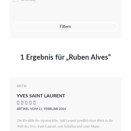
Mato von Vogelstein
Julia Weigl
Benjamin Wimmer
Christian Witte
Filtern
Magdalena Zalewski
1 Ergebnis für „Ruben Alves“
KRITIK
YVES SAINT LAURENT
    
ARTIKEL VOM 11. FEBRUAR 2014
Die Rivalität des eigenen Ichs: Jalil Lespert gewährt einen Blick in die
Welt des Yves Saint Laurent, sein Schaffen und seine Manie.