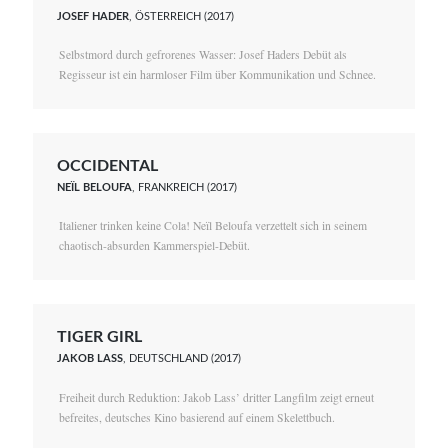
JOSEF HADER
, ÖSTERREICH (2017)
Selbstmord durch gefrorenes Wasser: Josef Haders Debüt als
Regisseur ist ein harmloser Film über Kommunikation und Schnee.
OCCIDENTAL
NEÏL BELOUFA
, FRANKREICH (2017)
Italiener trinken keine Cola! Neïl Beloufa verzettelt sich in seinem
chaotisch-absurden Kammerspiel-Debüt.
TIGER GIRL
JAKOB LASS
, DEUTSCHLAND (2017)
Freiheit durch Reduktion: Jakob Lass’ dritter Langfilm zeigt erneut
befreites, deutsches Kino basierend auf einem Skelettbuch.