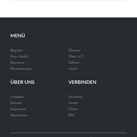
MENÜ
Magazin
Themen
Neue Artikel
Filme A-Z
Kinostarts
Stöbern
Heimkinostarts
Archiv
ÜBER UNS
VERBINDEN
Leitlinien
Facebook
Kontakt
Twitter
Impressum
Vimeo
Datenschutz
RSS