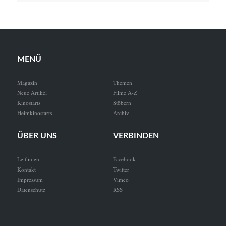
MENÜ
Magazin
Themen
Neue Artikel
Filme A-Z
Kinostarts
Stöbern
Heimkinostarts
Archiv
ÜBER UNS
VERBINDEN
Leitlinien
Facebook
Kontakt
Twitter
Impressum
Vimeo
Datenschutz
RSS