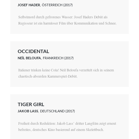
JOSEF HADER
, ÖSTERREICH (2017)
Selbstmord durch gefrorenes Wasser: Josef Haders Debüt als
Regisseur ist ein harmloser Film über Kommunikation und Schnee.
OCCIDENTAL
NEÏL BELOUFA
, FRANKREICH (2017)
Italiener trinken keine Cola! Neïl Beloufa verzettelt sich in seinem
chaotisch-absurden Kammerspiel-Debüt.
TIGER GIRL
JAKOB LASS
, DEUTSCHLAND (2017)
Freiheit durch Reduktion: Jakob Lass’ dritter Langfilm zeigt erneut
befreites, deutsches Kino basierend auf einem Skelettbuch.