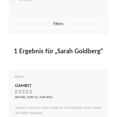
Mato von Vogelstein
Julia Weigl
Benjamin Wimmer
Christian Witte
Filtern
Magdalena Zalewski
1 Ergebnis für „Sarah Goldberg“
KRITIK
GAMBIT
    
ARTIKEL VOM 16. JUNI 2013
Nackert! Coen-Fans werden enttäuscht, doch Rickman-Jünger erleben
das nackte Vergnügen.