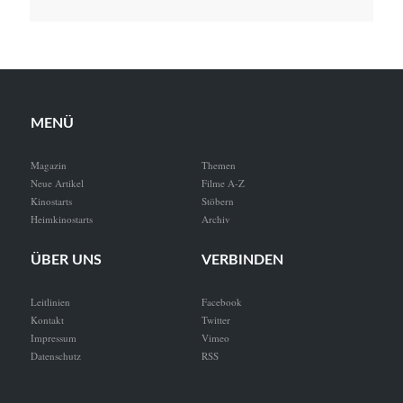
MENÜ
Magazin
Themen
Neue Artikel
Filme A-Z
Kinostarts
Stöbern
Heimkinostarts
Archiv
ÜBER UNS
VERBINDEN
Leitlinien
Facebook
Kontakt
Twitter
Impressum
Vimeo
Datenschutz
RSS