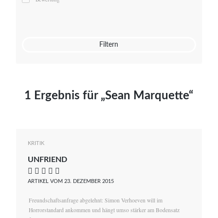
Mato von Vogelstein
Julia Weigl
Benjamin Wimmer
Christian Witte
Filtern
Magdalena Zalewski
1 Ergebnis für „Sean Marquette“
KRITIK
UNFRIEND
    
ARTIKEL VOM 23. DEZEMBER 2015
Freundschaftsanfrage abgelehnt: Simon Verhoeven will im
Horrorstandard ankommen und hängt umso stärker am Bodensatz