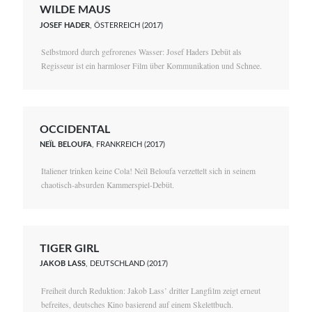
WILDE MAUS
JOSEF HADER
, ÖSTERREICH (2017)
Selbstmord durch gefrorenes Wasser: Josef Haders Debüt als
Regisseur ist ein harmloser Film über Kommunikation und Schnee.
OCCIDENTAL
NEÏL BELOUFA
, FRANKREICH (2017)
Italiener trinken keine Cola! Neïl Beloufa verzettelt sich in seinem
chaotisch-absurden Kammerspiel-Debüt.
TIGER GIRL
JAKOB LASS
, DEUTSCHLAND (2017)
Freiheit durch Reduktion: Jakob Lass’ dritter Langfilm zeigt erneut
befreites, deutsches Kino basierend auf einem Skelettbuch.