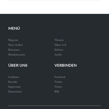
MENÜ
Magazin
Themen
Neue Artikel
Filme A-Z
Kinostarts
Stöbern
Heimkinostarts
Archiv
ÜBER UNS
VERBINDEN
Leitlinien
Facebook
Kontakt
Twitter
Impressum
Vimeo
Datenschutz
RSS