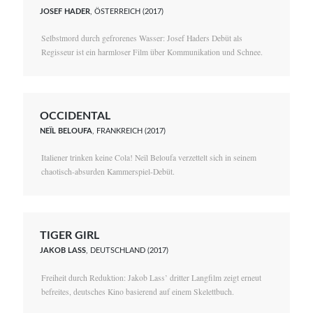
JOSEF HADER
, ÖSTERREICH (2017)
Selbstmord durch gefrorenes Wasser: Josef Haders Debüt als
Regisseur ist ein harmloser Film über Kommunikation und Schnee.
OCCIDENTAL
NEÏL BELOUFA
, FRANKREICH (2017)
Italiener trinken keine Cola! Neïl Beloufa verzettelt sich in seinem
chaotisch-absurden Kammerspiel-Debüt.
TIGER GIRL
JAKOB LASS
, DEUTSCHLAND (2017)
Freiheit durch Reduktion: Jakob Lass’ dritter Langfilm zeigt erneut
befreites, deutsches Kino basierend auf einem Skelettbuch.