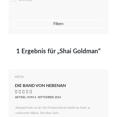
Mato von Vogelstein
Julia Weigl
Benjamin Wimmer
Christian Witte
Filtern
Magdalena Zalewski
1 Ergebnis für „Shai Goldman“
KRITIK
DIE BAND VON NEBENAN
    
ARTIKEL VOM 4. SEPTEMBER 2014
Niemand holte sie ab: Ein Polizeiorchester landet im Sand, in
verlassenen Mären, fern ihres Ziels.