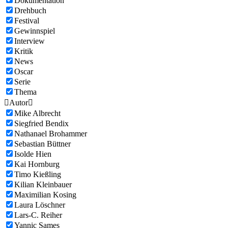
Dokumentation
Drehbuch
Festival
Gewinnspiel
Interview
Kritik
News
Oscar
Serie
Thema

Autor

Mike Albrecht
Siegfried Bendix
Nathanael Brohammer
Sebastian Büttner
Isolde Hien
Kai Hornburg
Timo Kießling
Kilian Kleinbauer
Maximilian Kosing
Laura Löschner
Lars-C. Reiher
Yannic Sames