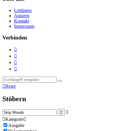
Leitlinien
Autoren
Kontakt
Impressum
Verbinden





Reset
Stöbern



Kategorie

Ausgabe