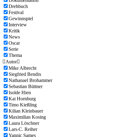
Dokumentation
Drehbuch
Festival
Gewinnspiel
Interview
Kritik
News
Oscar
Serie
Thema

Autor

Mike Albrecht
Siegfried Bendix
Nathanael Brohammer
Sebastian Büttner
Isolde Hien
Kai Hornburg
Timo Kießling
Kilian Kleinbauer
Maximilian Kosing
Laura Löschner
Lars-C. Reiher
Yannic Sames