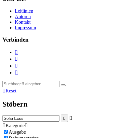
Leitlinien
Autoren
Kontakt
Impressum
Verbinden





Reset
Stöbern



Kategorie

Ausgabe