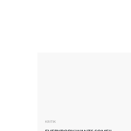
Interview
Kritik
News
Oscar
Serie
Thema
KRITIK