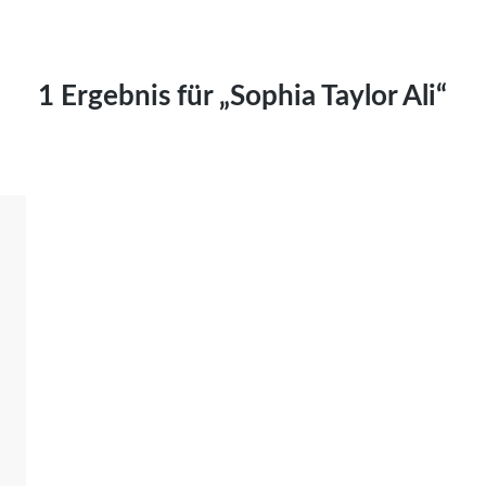
Kai Hornburg
Timo Kießling
Kilian Kleinbauer
1 Ergebnis für „Sophia Taylor Ali“
Maximilian Kosing
Laura Löschner
Lars-C. Reiher
Yannic Sames
Stefanie Schneider
Marco Seiwert
Julia Stache
Mato von Vogelstein
Julia Weigl
Benjamin Wimmer
Christian Witte
Magdalena Zalewski