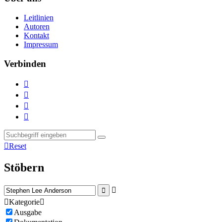
Leitlinien
Autoren
Kontakt
Impressum
Verbinden





Reset
Stöbern



Kategorie

Ausgabe