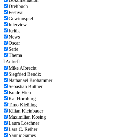
Dokumentation
Drehbuch
Festival
Gewinnspiel
Interview
Kritik
News
Oscar
Serie
Thema

Autor

Mike Albrecht
Siegfried Bendix
Nathanael Brohammer
Sebastian Büttner
Isolde Hien
Kai Hornburg
Timo Kießling
Kilian Kleinbauer
Maximilian Kosing
Laura Löschner
Lars-C. Reiher
Yannic Sames