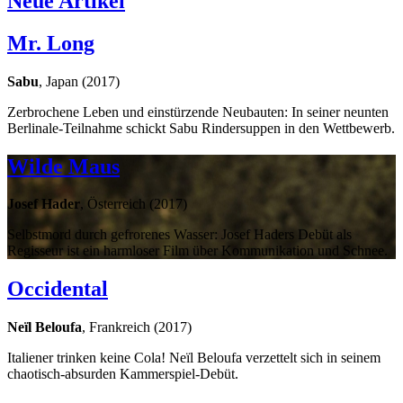
Neue Artikel
Mr. Long
Sabu
, Japan (2017)
Zerbrochene Leben und einstürzende Neubauten: In seiner neunten
Berlinale-Teilnahme schickt Sabu Rindersuppen in den Wettbewerb.
Wilde Maus
Josef Hader
, Österreich (2017)
Selbstmord durch gefrorenes Wasser: Josef Haders Debüt als
Regisseur ist ein harmloser Film über Kommunikation und Schnee.
Occidental
Neïl Beloufa
, Frankreich (2017)
Italiener trinken keine Cola! Neïl Beloufa verzettelt sich in seinem
chaotisch-absurden Kammerspiel-Debüt.