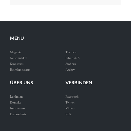
MENÜ
Magazin
Themen
Neue Artikel
Filme A-Z
Kinostarts
Stöbern
Heimkinostarts
Archiv
ÜBER UNS
VERBINDEN
Leitlinien
Facebook
Kontakt
Twitter
Impressum
Vimeo
Datenschutz
RSS