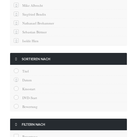
News
Mike Albrecht
Oscar
Siegfried Bendix
Serie
Nathanael Brohammer
Thema
Sebastian Büttner
Isolde Hien
Kai Hornburg
Timo Kießling

SORTIEREN NACH
Kilian Kleinbauer
Titel
Maximilian Kosing
Datum
Laura Löschner
Kinostart
Lars-C. Reiher
DVD-Start
Yannic Sames
Bewertung
Stefanie Schneider
Marco Seiwert

FILTERN NACH
Julia Stache
Bewertung