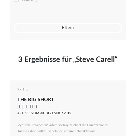
Mato von Vogelstein
Julia Weigl
Benjamin Wimmer
Christian Witte
Filtern
Magdalena Zalewski
3 Ergebnisse für „Steve Carell“
KRITIK
THE BIG SHORT
    
ARTIKEL VOM 30. DEZEMBER 2015
Zynische Prognosen: Adam McKay zeichnet die Finanzkrise als
Investigation voller Fachchinesisch und Charakterwut.