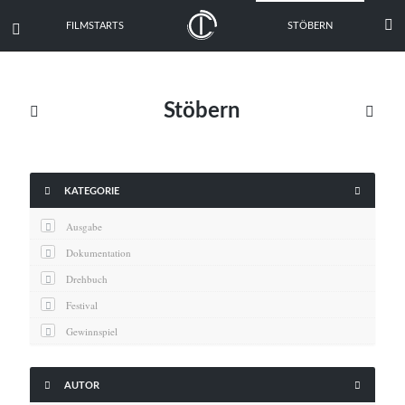

FILMSTARTS
STÖBERN

Stöbern





KATEGORIE
Ausgabe
Dokumentation
Drehbuch
Festival
Gewinnspiel
Interview
Kritik


AUTOR