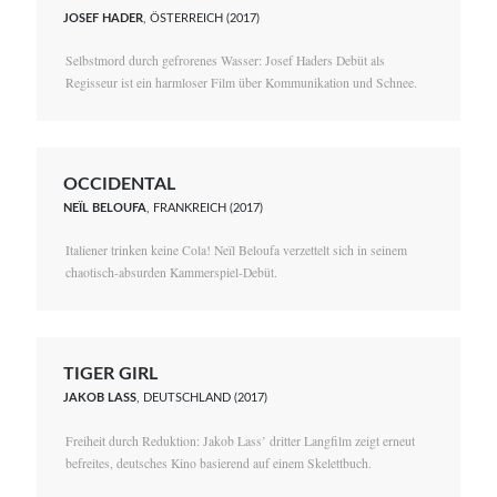
JOSEF HADER
, ÖSTERREICH (2017)
Selbstmord durch gefrorenes Wasser: Josef Haders Debüt als
Regisseur ist ein harmloser Film über Kommunikation und Schnee.
OCCIDENTAL
NEÏL BELOUFA
, FRANKREICH (2017)
Italiener trinken keine Cola! Neïl Beloufa verzettelt sich in seinem
chaotisch-absurden Kammerspiel-Debüt.
TIGER GIRL
JAKOB LASS
, DEUTSCHLAND (2017)
Freiheit durch Reduktion: Jakob Lass’ dritter Langfilm zeigt erneut
befreites, deutsches Kino basierend auf einem Skelettbuch.