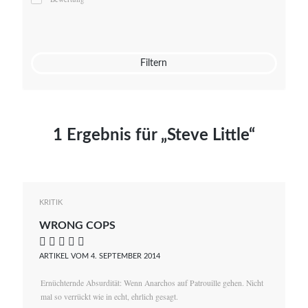
Mato von Vogelstein
Julia Weigl
Benjamin Wimmer
Christian Witte
Filtern
Magdalena Zalewski
1 Ergebnis für „Steve Little“
KRITIK
WRONG COPS
    
ARTIKEL VOM 4. SEPTEMBER 2014
Ernüchternde Absurdität: Wenn Anarchos auf Patrouille gehen. Nicht
mal so verrückt wie in echt, ehrlich gesagt.