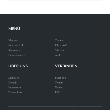
MENÜ
Magazin
Themen
Neue Artikel
Filme A-Z
Kinostarts
Stöbern
Heimkinostarts
Archiv
ÜBER UNS
VERBINDEN
Leitlinien
Facebook
Kontakt
Twitter
Impressum
Vimeo
Datenschutz
RSS