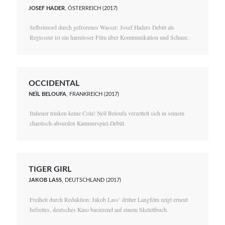
JOSEF HADER
, ÖSTERREICH (2017)
Selbstmord durch gefrorenes Wasser: Josef Haders Debüt als
Regisseur ist ein harmloser Film über Kommunikation und Schnee.
OCCIDENTAL
NEÏL BELOUFA
, FRANKREICH (2017)
Italiener trinken keine Cola! Neïl Beloufa verzettelt sich in seinem
chaotisch-absurden Kammerspiel-Debüt.
TIGER GIRL
JAKOB LASS
, DEUTSCHLAND (2017)
Freiheit durch Reduktion: Jakob Lass’ dritter Langfilm zeigt erneut
befreites, deutsches Kino basierend auf einem Skelettbuch.