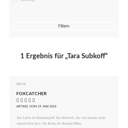
Mato von Vogelstein
Julia Weigl
Benjamin Wimmer
Christian Witte
Filtern
Magdalena Zalewski
1 Ergebnis für „Tara Subkoff“
KRITIK
FOXCATCHER
    
ARTIKEL VOM 19. MAI 2014
Das Leben im Klammergriff: Ein Drittwerk, das sich niemals nicht
unterfordern lässt. Die Bestie des Bennett Miller.