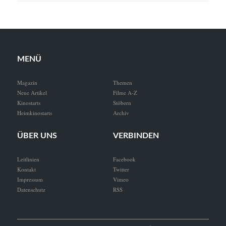
MENÜ
Magazin
Themen
Neue Artikel
Filme A-Z
Kinostarts
Stöbern
Heimkinostarts
Archiv
ÜBER UNS
VERBINDEN
Leitlinien
Facebook
Kontakt
Twitter
Impressum
Vimeo
Datenschutz
RSS