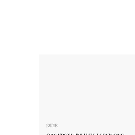
Interview
Kritik
News
Oscar
Serie
Thema
KRITIK