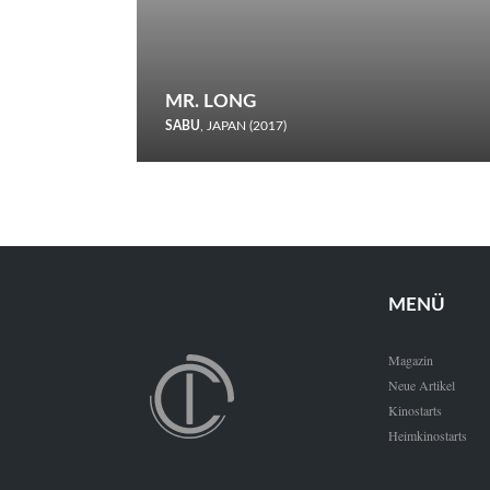
MR. LONG
SABU
, JAPAN (2017)
Zerbrochene Leben und einstürzende Neubauten: In seiner
neunten Berlinale-Teilnahme schickt Sabu Rindersuppen in
den Wettbewerb.
MENÜ
Magazin
Neue Artikel
Kinostarts
Heimkinostarts