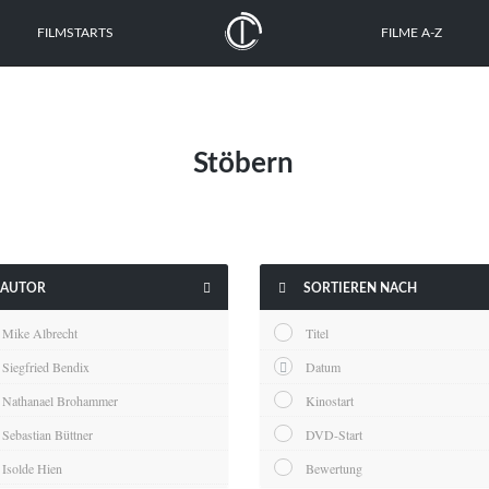
FILMSTARTS
FILME A-Z
Stöbern


AUTOR
SORTIEREN NACH
Mike Albrecht
Titel
Siegfried Bendix
Datum
Nathanael Brohammer
Kinostart
Sebastian Büttner
DVD-Start
Isolde Hien
Bewertung