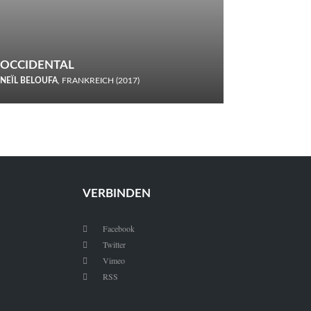
OCCIDENTAL
NEÏL BELOUFA
, FRANKREICH (2017)
Italiener trinken keine Cola! Neïl Beloufa verzettelt sich in
seinem chaotisch-absurden Kammerspiel-Debüt.
VERBINDEN
Facebook

Twitter

Vimeo

RSS
