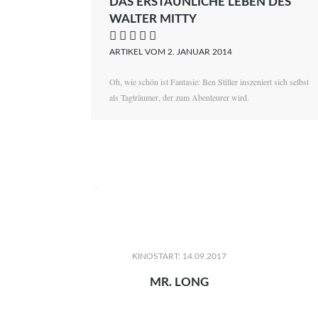
DAS ERSTAUNLICHE LEBEN DES
WALTER MITTY
    
ARTIKEL VOM 2. JANUAR 2014
Oh, wie schön ist Fantasie: Ben Stiller inszeniert sich selbst
als Tagträumer, der zum Abenteurer wird.

KINOSTART: 14.09.2017
MR. LONG