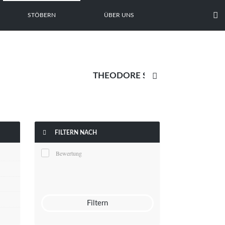

STÖBERN
ÜBER UNS


FILTERN NACH
Bewertung
Filtern