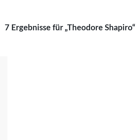
Kai Hornburg
Timo Kießling
Kilian Kleinbauer
7 Ergebnisse für „Theodore Shapiro“
Maximilian Kosing
Laura Löschner
Lars-C. Reiher
Yannic Sames
Stefanie Schneider
Marco Seiwert
Julia Stache
Mato von Vogelstein
Julia Weigl
Benjamin Wimmer
Christian Witte
Magdalena Zalewski