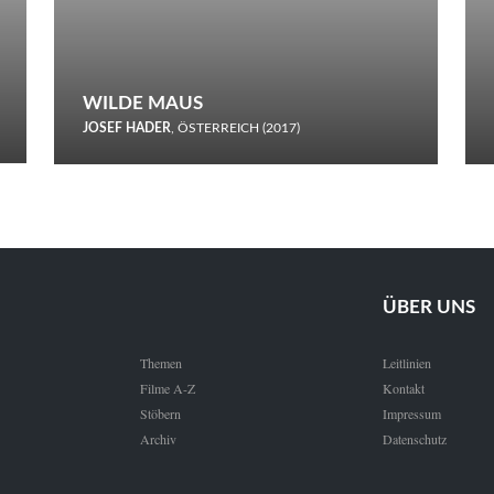
WILDE MAUS
JOSEF HADER
, ÖSTERREICH (2017)
Selbstmord durch gefrorenes Wasser: Josef Haders Debüt als
Regisseur ist ein harmloser Film über Kommunikation und
Schnee.
ÜBER UNS
Themen
Leitlinien
Filme A-Z
Kontakt
Stöbern
Impressum
Archiv
Datenschutz