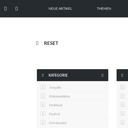


NEUE ARTIKEL
THEMEN

RESET



KATEGORIE
Ausgabe
Dokumentation
Drehbuch
Festival
Gewinnspiel