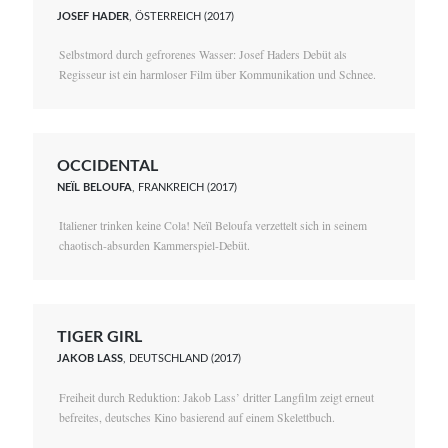
JOSEF HADER
, ÖSTERREICH (2017)
Selbstmord durch gefrorenes Wasser: Josef Haders Debüt als
Regisseur ist ein harmloser Film über Kommunikation und Schnee.
OCCIDENTAL
NEÏL BELOUFA
, FRANKREICH (2017)
Italiener trinken keine Cola! Neïl Beloufa verzettelt sich in seinem
chaotisch-absurden Kammerspiel-Debüt.
TIGER GIRL
JAKOB LASS
, DEUTSCHLAND (2017)
Freiheit durch Reduktion: Jakob Lass’ dritter Langfilm zeigt erneut
befreites, deutsches Kino basierend auf einem Skelettbuch.