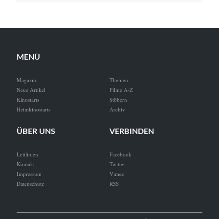
MENÜ
Magazin
Themen
Neue Artikel
Filme A-Z
Kinostarts
Stöbern
Heimkinostarts
Archiv
ÜBER UNS
VERBINDEN
Leitlinien
Facebook
Kontakt
Twitter
Impressum
Vimeo
Datenschutz
RSS