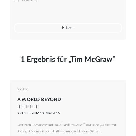
Mato von Vogelstein
Julia Weigl
Benjamin Wimmer
Christian Witte
Filtern
Magdalena Zalewski
1 Ergebnis für „Tim McGraw“
KRITIK
A WORLD BEYOND
    
ARTIKEL VOM 18. MAI 2015
Auf nach Tomorrowland: Brad Birds neueste Öko-Fantasy-Fabel mit
George Clooney ist eine Enttäuschung auf hohem Niveau.