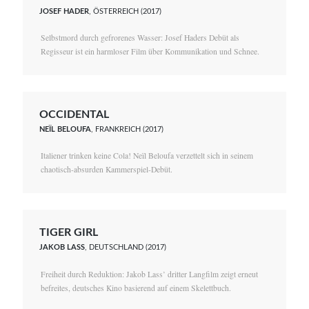
JOSEF HADER
, ÖSTERREICH (2017)
Selbstmord durch gefrorenes Wasser: Josef Haders Debüt als
Regisseur ist ein harmloser Film über Kommunikation und Schnee.
OCCIDENTAL
NEÏL BELOUFA
, FRANKREICH (2017)
Italiener trinken keine Cola! Neïl Beloufa verzettelt sich in seinem
chaotisch-absurden Kammerspiel-Debüt.
TIGER GIRL
JAKOB LASS
, DEUTSCHLAND (2017)
Freiheit durch Reduktion: Jakob Lass’ dritter Langfilm zeigt erneut
befreites, deutsches Kino basierend auf einem Skelettbuch.