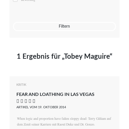
Mato von Vogelstein
Julia Weigl
Benjamin Wimmer
Christian Witte
Filtern
Magdalena Zalewski
1 Ergebnis für „Tobey Maguire“
KRITIK
FEAR AND LOATHING IN LAS VEGAS
    
ARTIKEL VOM 19. OKTOBER 2014
When logic and proportion have fallen sloppy dead: Terry Gilliam auf
dem Zenit seiner Karriere mit Raoul Duke und Dr. Gonzo.