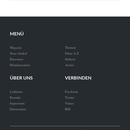
MENÜ
Magazin
Themen
Neue Artikel
Filme A-Z
Kinostarts
Stöbern
Heimkinostarts
Archiv
ÜBER UNS
VERBINDEN
Leitlinien
Facebook
Kontakt
Twitter
Impressum
Vimeo
Datenschutz
RSS