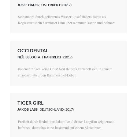
JOSEF HADER
, ÖSTERREICH (2017)
Selbstmord durch gefrorenes Wasser: Josef Haders Debüt als
Regisseur ist ein harmloser Film über Kommunikation und Schnee.
OCCIDENTAL
NEÏL BELOUFA
, FRANKREICH (2017)
Italiener trinken keine Cola! Neïl Beloufa verzettelt sich in seinem
chaotisch-absurden Kammerspiel-Debüt.
TIGER GIRL
JAKOB LASS
, DEUTSCHLAND (2017)
Freiheit durch Reduktion: Jakob Lass’ dritter Langfilm zeigt erneut
befreites, deutsches Kino basierend auf einem Skelettbuch.