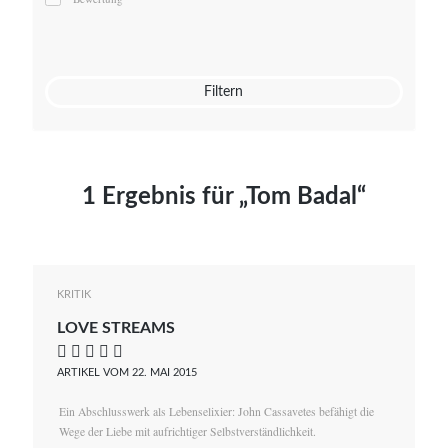
Mato von Vogelstein
Julia Weigl
Benjamin Wimmer
Christian Witte
Filtern
Magdalena Zalewski
1 Ergebnis für „Tom Badal“
KRITIK
LOVE STREAMS
    
ARTIKEL VOM 22. MAI 2015
Ein Abschlusswerk als Lebenselixier: John Cassavetes befähigt die
Wege der Liebe mit aufrichtiger Selbstverständlichkeit.