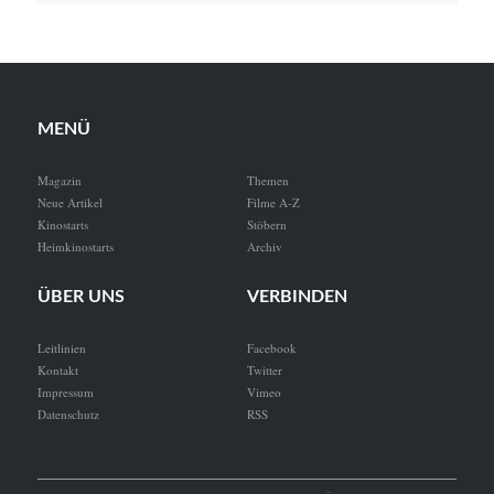
MENÜ
Magazin
Themen
Neue Artikel
Filme A-Z
Kinostarts
Stöbern
Heimkinostarts
Archiv
ÜBER UNS
VERBINDEN
Leitlinien
Facebook
Kontakt
Twitter
Impressum
Vimeo
Datenschutz
RSS