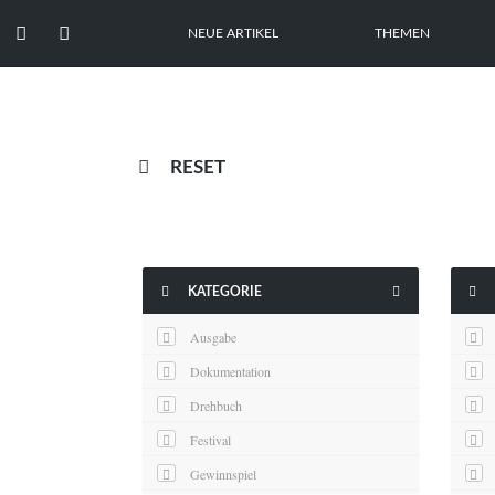


NEUE ARTIKEL
THEMEN

RESET



KATEGORIE
Ausgabe
Dokumentation
Drehbuch
Festival
Gewinnspiel