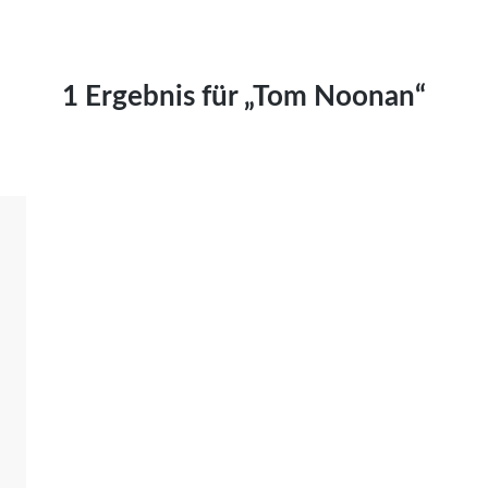
Kai Hornburg
Timo Kießling
Kilian Kleinbauer
1 Ergebnis für „Tom Noonan“
Maximilian Kosing
Laura Löschner
Lars-C. Reiher
Yannic Sames
Stefanie Schneider
Marco Seiwert
Julia Stache
Mato von Vogelstein
Julia Weigl
Benjamin Wimmer
Christian Witte
Magdalena Zalewski