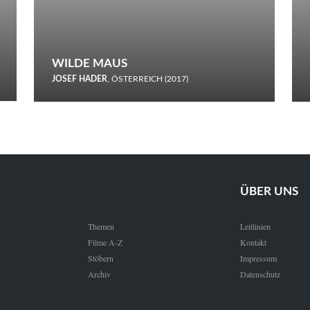
WILDE MAUS
JOSEF HADER
, ÖSTERREICH (2017)
Selbstmord durch gefrorenes Wasser: Josef Haders Debüt als
Regisseur ist ein harmloser Film über Kommunikation und
Schnee.
ÜBER UNS
Themen
Leitlinien
Filme A-Z
Kontakt
Stöbern
Impressum
Archiv
Datenschutz