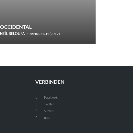
OCCIDENTAL
NEÏL BELOUFA
, FRANKREICH (2017)
Italiener trinken keine Cola! Neïl Beloufa verzettelt sich in
seinem chaotisch-absurden Kammerspiel-Debüt.
VERBINDEN
Facebook

Twitter

Vimeo

RSS
