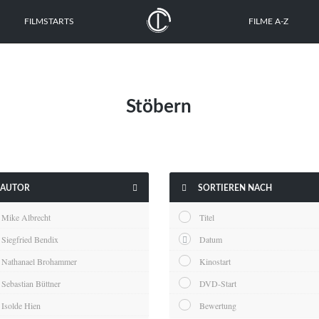
FILMSTARTS
FILME A-Z
Stöbern


AUTOR
SORTIEREN NACH
Mike Albrecht
Titel
Siegfried Bendix
Datum
Nathanael Brohammer
Kinostart
Sebastian Büttner
DVD-Start
Isolde Hien
Bewertung