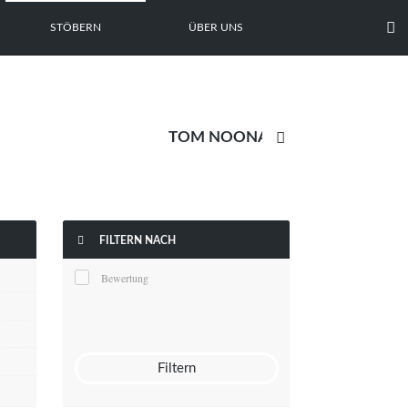

STÖBERN
ÜBER UNS


FILTERN NACH
Bewertung
Filtern