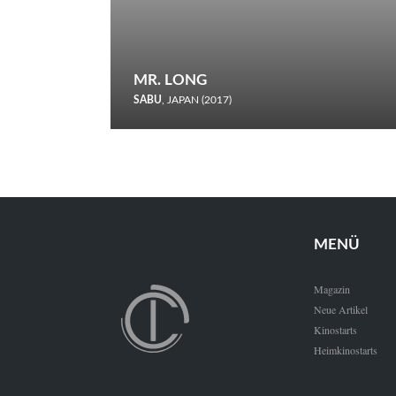
MR. LONG
SABU
, JAPAN (2017)
Zerbrochene Leben und einstürzende Neubauten: In seiner
neunten Berlinale-Teilnahme schickt Sabu Rindersuppen in
den Wettbewerb.
MENÜ
Magazin
Neue Artikel
Kinostarts
Heimkinostarts