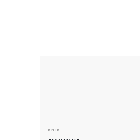
Interview
Kritik
News
Oscar
Serie
Thema
KRITIK