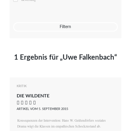
Mato von Vogelstein
Julia Weigl
Benjamin Wimmer
Christian Witte
Filtern
Magdalena Zalewski
1 Ergebnis für „Uwe Falkenbach“
KRITIK
DIE WILDENTE
    
ARTIKEL VOM 5. SEPTEMBER 2015
Konsequenzen der Intervention: Hans W. Geißendörfers soziales
Drama wägt die Klassen im empathischen Schockzustand ab.