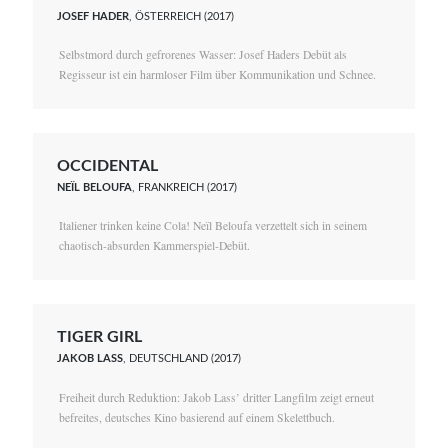
JOSEF HADER
, ÖSTERREICH (2017)
Selbstmord durch gefrorenes Wasser: Josef Haders Debüt als
Regisseur ist ein harmloser Film über Kommunikation und Schnee.
OCCIDENTAL
NEÏL BELOUFA
, FRANKREICH (2017)
Italiener trinken keine Cola! Neïl Beloufa verzettelt sich in seinem
chaotisch-absurden Kammerspiel-Debüt.
TIGER GIRL
JAKOB LASS
, DEUTSCHLAND (2017)
Freiheit durch Reduktion: Jakob Lass’ dritter Langfilm zeigt erneut
befreites, deutsches Kino basierend auf einem Skelettbuch.