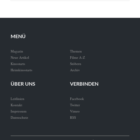
MENÜ
Magazin
Themen
Neue Artikel
Filme A-Z
Kinostarts
Stöbern
Heimkinostarts
Archiv
ÜBER UNS
VERBINDEN
Leitlinien
Facebook
Kontakt
Twitter
Impressum
Vimeo
Datenschutz
RSS