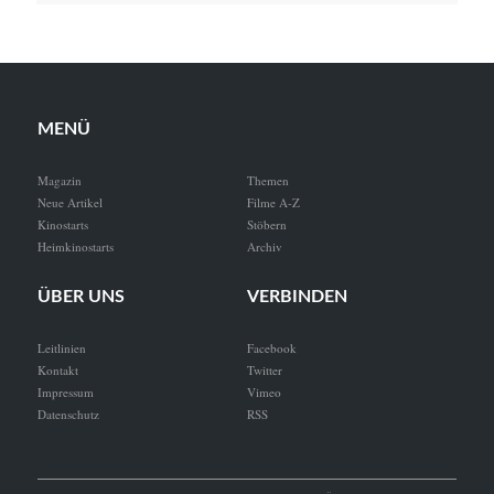
MENÜ
Magazin
Themen
Neue Artikel
Filme A-Z
Kinostarts
Stöbern
Heimkinostarts
Archiv
ÜBER UNS
VERBINDEN
Leitlinien
Facebook
Kontakt
Twitter
Impressum
Vimeo
Datenschutz
RSS