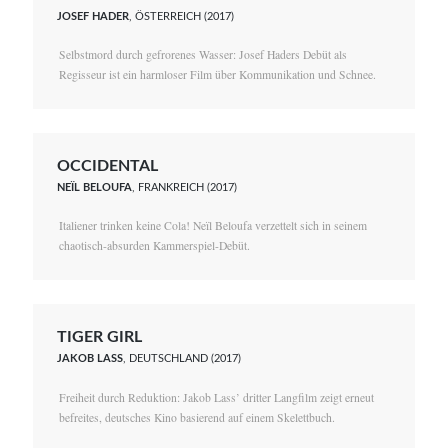
JOSEF HADER
, ÖSTERREICH (2017)
Selbstmord durch gefrorenes Wasser: Josef Haders Debüt als
Regisseur ist ein harmloser Film über Kommunikation und Schnee.
OCCIDENTAL
NEÏL BELOUFA
, FRANKREICH (2017)
Italiener trinken keine Cola! Neïl Beloufa verzettelt sich in seinem
chaotisch-absurden Kammerspiel-Debüt.
TIGER GIRL
JAKOB LASS
, DEUTSCHLAND (2017)
Freiheit durch Reduktion: Jakob Lass’ dritter Langfilm zeigt erneut
befreites, deutsches Kino basierend auf einem Skelettbuch.