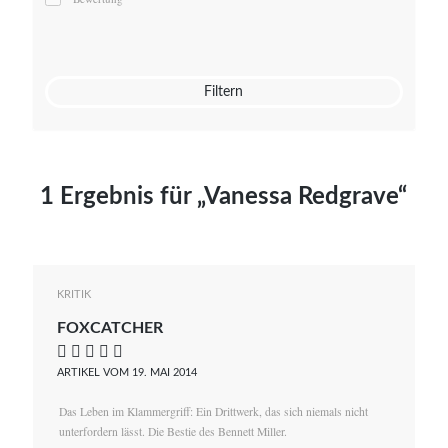
Mato von Vogelstein
Julia Weigl
Benjamin Wimmer
Christian Witte
Filtern
Magdalena Zalewski
1 Ergebnis für „Vanessa Redgrave“
KRITIK
FOXCATCHER
    
ARTIKEL VOM 19. MAI 2014
Das Leben im Klammergriff: Ein Drittwerk, das sich niemals nicht
unterfordern lässt. Die Bestie des Bennett Miller.