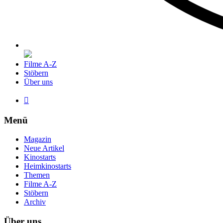
Filme A-Z
Stöbern
Über uns

Menü
Magazin
Neue Artikel
Kinostarts
Heimkinostarts
Themen
Filme A-Z
Stöbern
Archiv
Über uns