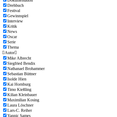
Dokumentation
Drehbuch
Festival
Gewinnspiel
Interview
Kritik
News
Oscar
Serie
Thema

Autor

Mike Albrecht
Siegfried Bendix
Nathanael Brohammer
Sebastian Büttner
Isolde Hien
Kai Hornburg
Timo Kießling
Kilian Kleinbauer
Maximilian Kosing
Laura Löschner
Lars-C. Reiher
Yannic Sames