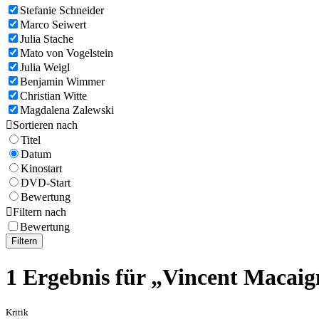
Stefanie Schneider
Marco Seiwert
Julia Stache
Mato von Vogelstein
Julia Weigl
Benjamin Wimmer
Christian Witte
Magdalena Zalewski

Sortieren nach
Titel
Datum
Kinostart
DVD-Start
Bewertung

Filtern nach
Bewertung
Filtern
1 Ergebnis für „Vincent Macaig
Kritik