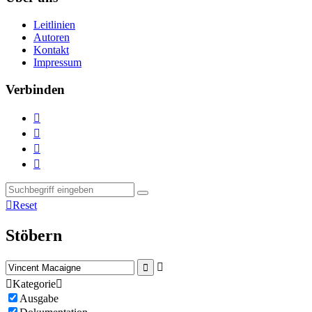
Leitlinien
Autoren
Kontakt
Impressum
Verbinden





Reset
Stöbern



Kategorie

Ausgabe