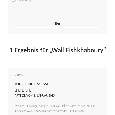
Mato von Vogelstein
Julia Weigl
Benjamin Wimmer
Christian Witte
Filtern
Magdalena Zalewski
1 Ergebnis für „Wail Fishkhaboury“
KRITIK
BAGHDAD MESSI
    
ARTIKEL VOM 9. JANUAR 2015
Wo der Einbeinige König ist: Für westliche Staaten ist der Irak das
Ende der Welt. Aber auch dort grassiert das Fußballfieber.