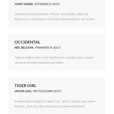
JOSEF HADER
, ÖSTERREICH (2017)
Selbstmord durch gefrorenes Wasser: Josef Haders Debüt als
Regisseur ist ein harmloser Film über Kommunikation und Schnee.
OCCIDENTAL
NEÏL BELOUFA
, FRANKREICH (2017)
Italiener trinken keine Cola! Neïl Beloufa verzettelt sich in seinem
chaotisch-absurden Kammerspiel-Debüt.
TIGER GIRL
JAKOB LASS
, DEUTSCHLAND (2017)
Freiheit durch Reduktion: Jakob Lass’ dritter Langfilm zeigt erneut
befreites, deutsches Kino basierend auf einem Skelettbuch.