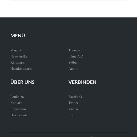
MENÜ
Magazin
Themen
Neue Artikel
Filme A-Z
Kinostarts
Stöbern
Heimkinostarts
Archiv
ÜBER UNS
VERBINDEN
Leitlinien
Facebook
Kontakt
Twitter
Impressum
Vimeo
Datenschutz
RSS