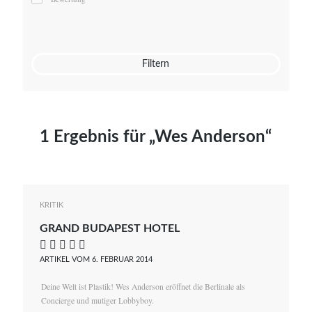
Mato von Vogelstein
Julia Weigl
Benjamin Wimmer
Christian Witte
Filtern
Magdalena Zalewski
1 Ergebnis für „Wes Anderson“
KRITIK
GRAND BUDAPEST HOTEL
    
ARTIKEL VOM 6. FEBRUAR 2014
Deine Welt ist Plastik! Wes Anderson eröffnet die Berlinale als
Concierge und mutiger Lobbyboy.