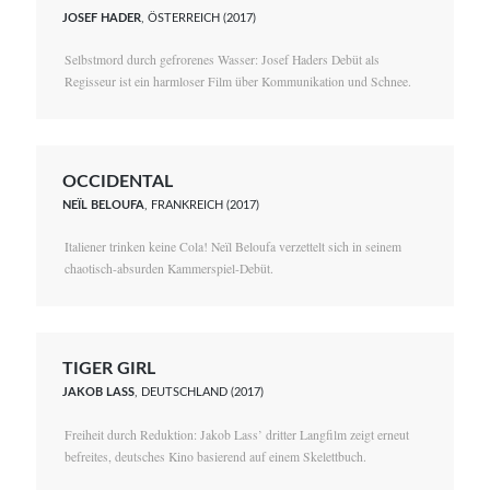
JOSEF HADER
, ÖSTERREICH (2017)
Selbstmord durch gefrorenes Wasser: Josef Haders Debüt als
Regisseur ist ein harmloser Film über Kommunikation und Schnee.
OCCIDENTAL
NEÏL BELOUFA
, FRANKREICH (2017)
Italiener trinken keine Cola! Neïl Beloufa verzettelt sich in seinem
chaotisch-absurden Kammerspiel-Debüt.
TIGER GIRL
JAKOB LASS
, DEUTSCHLAND (2017)
Freiheit durch Reduktion: Jakob Lass’ dritter Langfilm zeigt erneut
befreites, deutsches Kino basierend auf einem Skelettbuch.