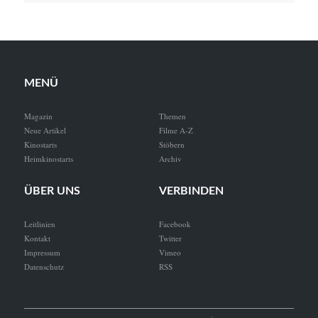
MENÜ
Magazin
Themen
Neue Artikel
Filme A-Z
Kinostarts
Stöbern
Heimkinostarts
Archiv
ÜBER UNS
VERBINDEN
Leitlinien
Facebook
Kontakt
Twitter
Impressum
Vimeo
Datenschutz
RSS