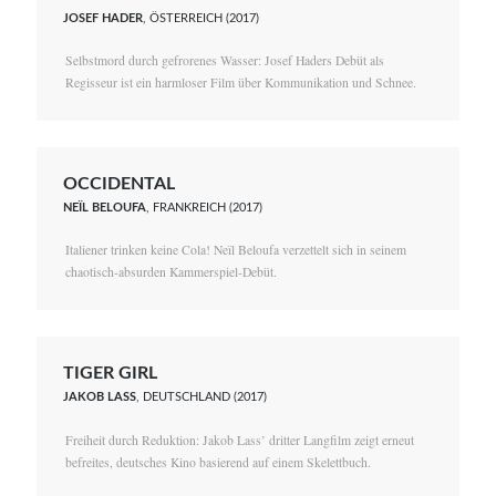
JOSEF HADER
, ÖSTERREICH (2017)
Selbstmord durch gefrorenes Wasser: Josef Haders Debüt als
Regisseur ist ein harmloser Film über Kommunikation und Schnee.
OCCIDENTAL
NEÏL BELOUFA
, FRANKREICH (2017)
Italiener trinken keine Cola! Neïl Beloufa verzettelt sich in seinem
chaotisch-absurden Kammerspiel-Debüt.
TIGER GIRL
JAKOB LASS
, DEUTSCHLAND (2017)
Freiheit durch Reduktion: Jakob Lass’ dritter Langfilm zeigt erneut
befreites, deutsches Kino basierend auf einem Skelettbuch.