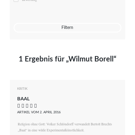
Mato von Vogelstein
Julia Weigl
Benjamin Wimmer
Christian Witte
Filtern
Magdalena Zalewski
1 Ergebnis für „Wilmut Borell“
KRITIK
BAAL
    
ARTIKEL VOM 2. APRIL 2016
Religion ohne Gott: Volker Schlöndorff verwandelt Bertolt Brechts
„Baal“ in eine wilde Experimentalkünstlichkeit.