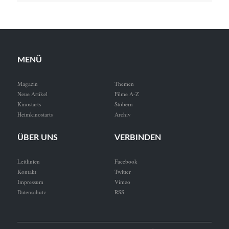
MENÜ
Magazin
Themen
Neue Artikel
Filme A-Z
Kinostarts
Stöbern
Heimkinostarts
Archiv
ÜBER UNS
VERBINDEN
Leitlinien
Facebook
Kontakt
Twitter
Impressum
Vimeo
Datenschutz
RSS