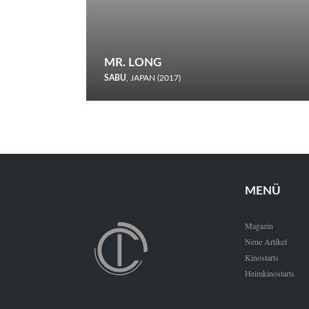
MR. LONG
SABU
, JAPAN (2017)
Zerbrochene Leben und einstürzende Neubauten: In seiner
neunten Berlinale-Teilnahme schickt Sabu Rindersuppen in
den Wettbewerb.
MENÜ
Magazin
Neue Artikel
Kinostarts
Heimkinostarts