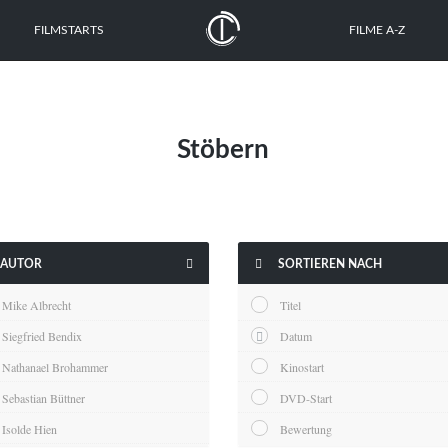
FILMSTARTS
FILME A-Z
Stöbern


AUTOR
SORTIEREN NACH
Mike Albrecht
Titel
Siegfried Bendix
Datum
Nathanael Brohammer
Kinostart
Sebastian Büttner
DVD-Start
Isolde Hien
Bewertung