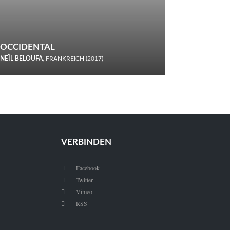
OCCIDENTAL
NEÏL BELOUFA
, FRANKREICH (2017)
Italiener trinken keine Cola! Neïl Beloufa verzettelt sich in
seinem chaotisch-absurden Kammerspiel-Debüt.
VERBINDEN
Facebook

Twitter

Vimeo

RSS
