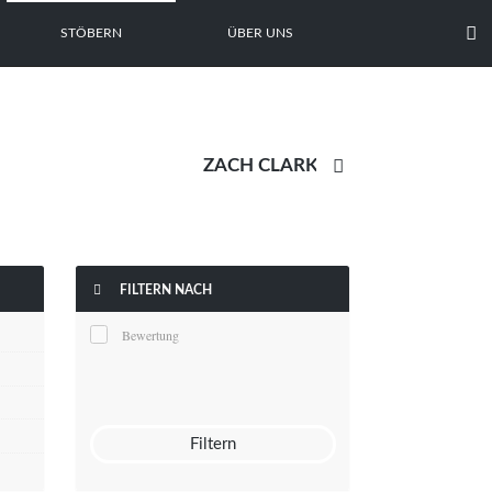

STÖBERN
ÜBER UNS


FILTERN NACH
Bewertung
Filtern