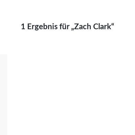
Kai Hornburg
Timo Kießling
Kilian Kleinbauer
1 Ergebnis für „Zach Clark“
Maximilian Kosing
Laura Löschner
Lars-C. Reiher
Yannic Sames
Stefanie Schneider
Marco Seiwert
Julia Stache
Mato von Vogelstein
Julia Weigl
Benjamin Wimmer
Christian Witte
Magdalena Zalewski