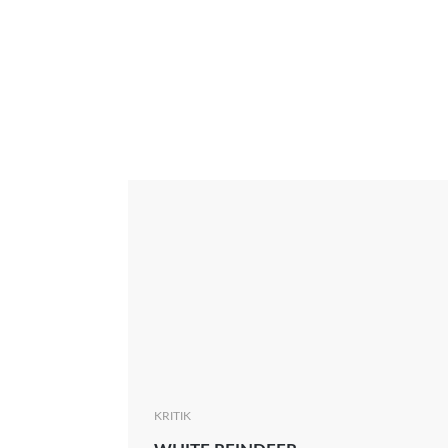
Interview
Kritik
News
Oscar
Serie
Thema
KRITIK