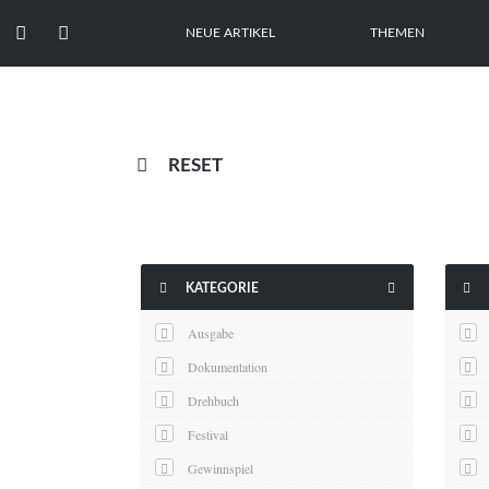


NEUE ARTIKEL
THEMEN

RESET



KATEGORIE
Ausgabe
Dokumentation
Drehbuch
Festival
Gewinnspiel