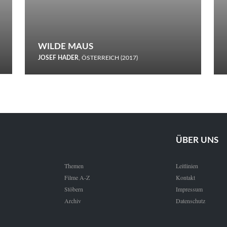
WILDE MAUS
JOSEF HADER
, ÖSTERREICH (2017)
Selbstmord durch gefrorenes Wasser: Josef Haders Debüt als
Regisseur ist ein harmloser Film über Kommunikation und
Schnee.
ÜBER UNS
Themen
Leitlinien
Filme A-Z
Kontakt
Stöbern
Impressum
Archiv
Datenschutz