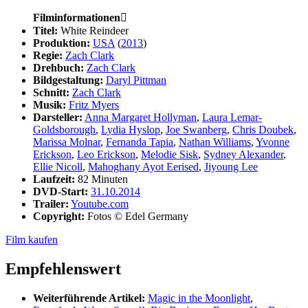
Filminformationen

Titel:
White Reindeer
Produktion:
USA
(
2013
)
Regie:
Zach Clark
Drehbuch:
Zach Clark
Bildgestaltung:
Daryl Pittman
Schnitt:
Zach Clark
Musik:
Fritz Myers
Darsteller:
Anna Margaret Hollyman
,
Laura Lemar-
Goldsborough
,
Lydia Hyslop
,
Joe Swanberg
,
Chris Doubek
,
Marissa Molnar
,
Fernanda Tapia
,
Nathan Williams
,
Yvonne
Erickson
,
Leo Erickson
,
Melodie Sisk
,
Sydney Alexander
,
Ellie Nicoll
,
Mahoghany Ayot Eerised
,
Jiyoung Lee
Laufzeit:
82 Minuten
DVD-Start:
31.10.2014
Trailer:
Youtube.com
Copyright:
Fotos © Edel Germany
Film kaufen
Empfehlenswert
Weiterführende Artikel:
Magic in the Moonlight
,