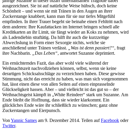
jährige Suzanne in dieser bizarr unterhaltsamen Tragödie dabei
ausgezeichnet. Sie ist auf natürliche Weise hübsch, doch keine
Schönheit – und wenn sie mit Tränen in den Augen an ihrer
Zuckerstange knabbert, kann man für sie nur tiefes Mitgefühl
empfinden. In ihrer Trauer begeht sie beinahe einen Fehltritt nach
dem anderen: Ihre Kaufattacken im Internet bringen schnell alle
Kreditkarten an ihr Limit, sie fängt wieder an Koks zu nehmen, wird
als Ladendiebin straftätig. Da hilft ihr auch die kurzzeitige
Abwechslung in Form einer Sexorgie nichts, welche sie
anschließend unter Tränen verlässt.
„Was ist denn passiert?“
, fragt
ihre Nachbarin.
„Das Leben“
, antwortet Suzanne deprimiert.
Ein ernüchterndes Fazit, das aber wohl viele während der
Weihnachtszeit nachvollziehen können, selbst, wenn sie keine
derartigen Schicksalsschläge zu verzeichnen haben. Diese gewisse
Stimmung, nicht das erreicht zu haben, was man sich vorgenommen
hat, lässt einen diese von allen Seiten auf einen einprasselnde
Glückseligkeit hassen. Aber – und vielleicht ist das gut so – der
Weihnachtsgeist kämpft in „White Reindeer“ stark um Suzanne. Am
Ende bleibt die Hoffnung, dass sie wieder klarkommt. Ein
glückliches Ende wäre ihr schließlich zu wünschen; ganz ohne
Zuckerstangen und Eierpunsch.
Von
Yannic Sames
am
9. Dezember 2014
. Teilen auf
Facebook
oder
Twitter
.