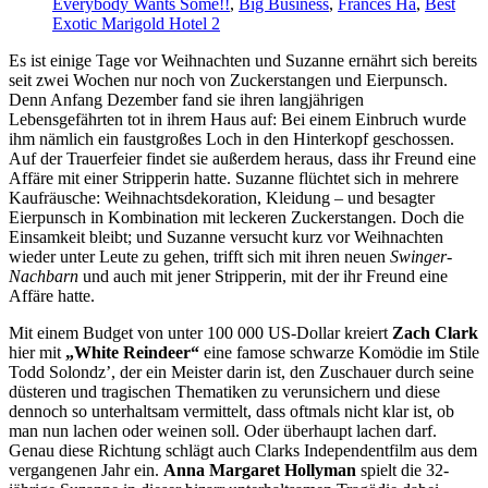
Everybody Wants Some!!
,
Big Business
,
Frances Ha
,
Best
Exotic Marigold Hotel 2
Es ist einige Tage vor Weihnachten und Suzanne ernährt sich bereits
seit zwei Wochen nur noch von Zuckerstangen und Eierpunsch.
Denn Anfang Dezember fand sie ihren langjährigen
Lebensgefährten tot in ihrem Haus auf: Bei einem Einbruch wurde
ihm nämlich ein faustgroßes Loch in den Hinterkopf geschossen.
Auf der Trauerfeier findet sie außerdem heraus, dass ihr Freund eine
Affäre mit einer Stripperin hatte. Suzanne flüchtet sich in mehrere
Kaufräusche: Weihnachtsdekoration, Kleidung – und besagter
Eierpunsch in Kombination mit leckeren Zuckerstangen. Doch die
Einsamkeit bleibt; und Suzanne versucht kurz vor Weihnachten
wieder unter Leute zu gehen, trifft sich mit ihren neuen
Swinger-
Nachbarn
und auch mit jener Stripperin, mit der ihr Freund eine
Affäre hatte.
Mit einem Budget von unter 100 000 US-Dollar kreiert
Zach Clark
hier mit
„White Reindeer“
eine famose schwarze Komödie im Stile
Todd Solondz’, der ein Meister darin ist, den Zuschauer durch seine
düsteren und tragischen Thematiken zu verunsichern und diese
dennoch so unterhaltsam vermittelt, dass oftmals nicht klar ist, ob
man nun lachen oder weinen soll. Oder überhaupt lachen darf.
Genau diese Richtung schlägt auch Clarks Independentfilm aus dem
vergangenen Jahr ein.
Anna Margaret Hollyman
spielt die 32-