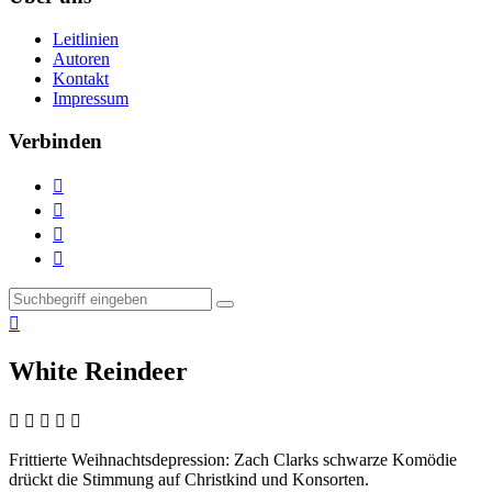
Leitlinien
Autoren
Kontakt
Impressum
Verbinden





White Reindeer
    
Frittierte Weihnachtsdepression:
Zach Clarks schwarze Komödie
drückt die Stimmung auf Christkind und Konsorten.