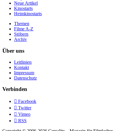
Neue Artikel
Kinostarts
Heimkinostarts
Themen
Filme A-Z
Stöbern
Archiv
Über uns
Leitlinien
Kontakt
Impressum
Datenschutz
Verbinden

Facebook

Twitter

Vimeo

RSS
Copyright © 2006-2026 Cereality – Magazin für Filmkultur