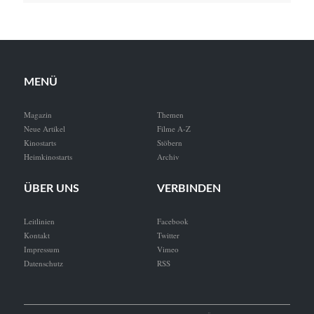
MENÜ
Magazin
Themen
Neue Artikel
Filme A-Z
Kinostarts
Stöbern
Heimkinostarts
Archiv
ÜBER UNS
VERBINDEN
Leitlinien
Facebook
Kontakt
Twitter
Impressum
Vimeo
Datenschutz
RSS