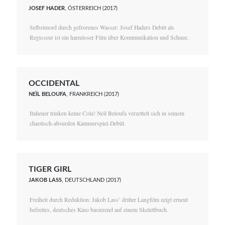
JOSEF HADER
, ÖSTERREICH (2017)
Selbstmord durch gefrorenes Wasser: Josef Haders Debüt als
Regisseur ist ein harmloser Film über Kommunikation und Schnee.
OCCIDENTAL
NEÏL BELOUFA
, FRANKREICH (2017)
Italiener trinken keine Cola! Neïl Beloufa verzettelt sich in seinem
chaotisch-absurden Kammerspiel-Debüt.
TIGER GIRL
JAKOB LASS
, DEUTSCHLAND (2017)
Freiheit durch Reduktion: Jakob Lass’ dritter Langfilm zeigt erneut
befreites, deutsches Kino basierend auf einem Skelettbuch.