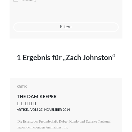
Mato von Vogelstein
Julia Weigl
Benjamin Wimmer
Christian Witte
Filtern
Magdalena Zalewski
1 Ergebnis für „Zach Johnston“
KRITIK
THE DAM KEEPER
    
ARTIKEL VOM 27. NOVEMBER 2014
Die Essenz der Freundschaft: Robert Kondo und Daisuke Tsutsumi
malen den lebenden Animationsfilm.