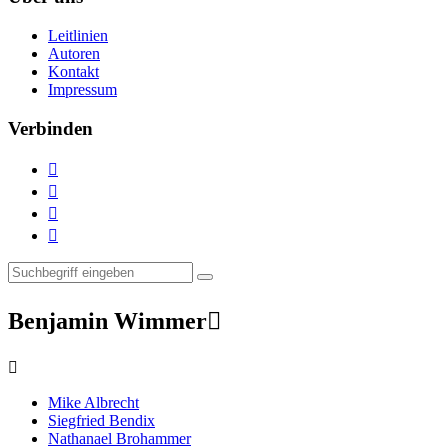
Leitlinien
Autoren
Kontakt
Impressum
Verbinden




Benjamin Wimmer


Mike Albrecht
Siegfried Bendix
Nathanael Brohammer