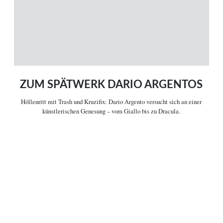
ÜBER UNS
VERBINDEN
Leitlinien
Facebook
Kontakt
Twitter
Impressum
Vimeo
Datenschutz
RSS
ZUM SPÄTWERK DARIO ARGENTOS
Höllenritt mit Trash und Kruzifix:
Dario Argento versucht sich an einer
COPYRIGHT © 2006-2026 CEREALITY – MAGAZIN FÜR FILMKULTUR
künstlerischen Genesung – vom Giallo bis zu Dracula.

Artikelinformationen
Irgendein Zwerg, ein paar Kinderreime, ein seltsames Geräusch: Mehr
Informationen haben die (Privat-)Ermittler in
Dario Argentos „Sleepless“
nicht, um einem Serienmörder auf die Schliche zu kommen. Die