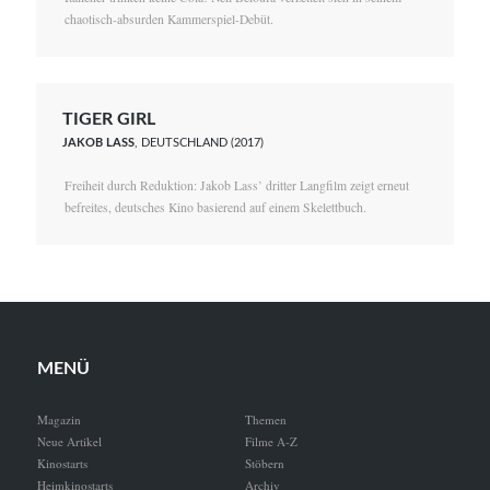
chaotisch-absurden Kammerspiel-Debüt.
TIGER GIRL
JAKOB LASS
, DEUTSCHLAND (2017)
Freiheit durch Reduktion: Jakob Lass’ dritter Langfilm zeigt erneut
befreites, deutsches Kino basierend auf einem Skelettbuch.
MENÜ
Magazin
Themen
Neue Artikel
Filme A-Z
Kinostarts
Stöbern
Heimkinostarts
Archiv