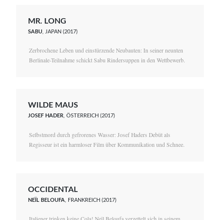
MR. LONG
SABU
, JAPAN (2017)
Zerbrochene Leben und einstürzende Neubauten: In seiner neunten
Berlinale-Teilnahme schickt Sabu Rindersuppen in den Wettbewerb.
WILDE MAUS
JOSEF HADER
, ÖSTERREICH (2017)
Selbstmord durch gefrorenes Wasser: Josef Haders Debüt als
Regisseur ist ein harmloser Film über Kommunikation und Schnee.
OCCIDENTAL
NEÏL BELOUFA
, FRANKREICH (2017)
Italiener trinken keine Cola! Neïl Beloufa verzettelt sich in seinem