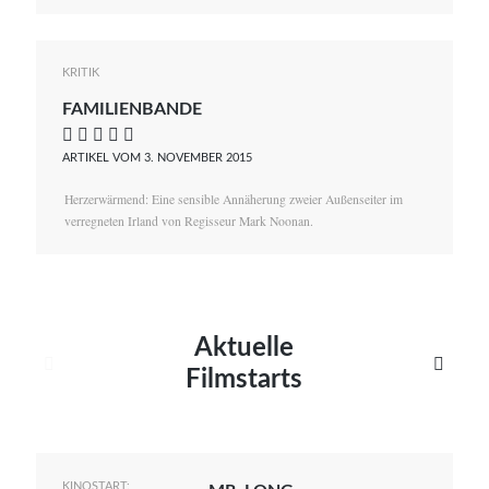
KRITIK
FAMILIENBANDE
    
ARTIKEL VOM 3. NOVEMBER 2015
Herzerwärmend: Eine sensible Annäherung zweier Außenseiter im
verregneten Irland von Regisseur Mark Noonan.
Aktuelle


Filmstarts
KINOSTART: