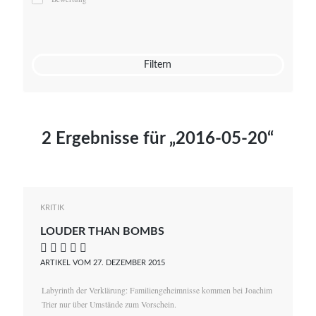
Mato von Vogelstein
Julia Weigl
Benjamin Wimmer
Christian Witte
Filtern
Magdalena Zalewski
2 Ergebnisse für „2016-05-20“
KRITIK
LOUDER THAN BOMBS
    
ARTIKEL VOM 27. DEZEMBER 2015
Labyrinth der Verklärung: Familiengeheimnisse kommen bei Joachim
Trier nur über Umstände zum Vorschein.