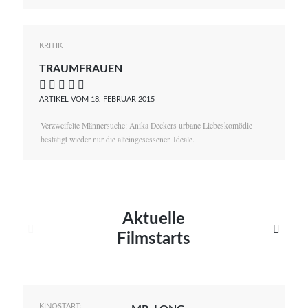
KRITIK
TRAUMFRAUEN
    
ARTIKEL VOM 18. FEBRUAR 2015
Verzweifelte Männersuche: Anika Deckers urbane Liebeskomödie
bestätigt wieder nur die alteingesessenen Ideale.
Aktuelle


Filmstarts
KINOSTART: