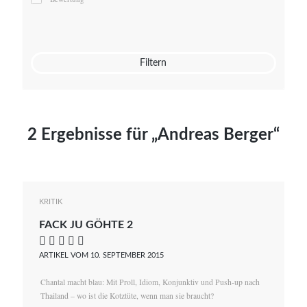
Mato von Vogelstein
Julia Weigl
Benjamin Wimmer
Christian Witte
Filtern
Magdalena Zalewski
2 Ergebnisse für „Andreas Berger“
KRITIK
FACK JU GÖHTE 2
    
ARTIKEL VOM 10. SEPTEMBER 2015
Chantal macht blau: Mit Proll, Idiom, Konjunktiv und Push-up nach
Thailand – wo ist die Kotztüte, wenn man sie braucht?