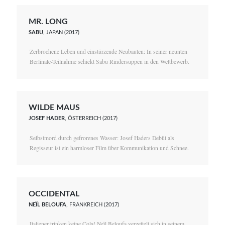
MR. LONG
SABU
, JAPAN (2017)
Zerbrochene Leben und einstürzende Neubauten: In seiner neunten
Berlinale-Teilnahme schickt Sabu Rindersuppen in den Wettbewerb.
WILDE MAUS
JOSEF HADER
, ÖSTERREICH (2017)
Selbstmord durch gefrorenes Wasser: Josef Haders Debüt als
Regisseur ist ein harmloser Film über Kommunikation und Schnee.
OCCIDENTAL
NEÏL BELOUFA
, FRANKREICH (2017)
Italiener trinken keine Cola! Neïl Beloufa verzettelt sich in seinem