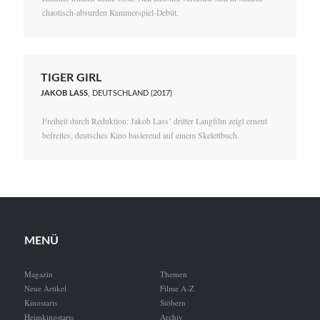
chaotisch-absurden Kammerspiel-Debüt.
TIGER GIRL
JAKOB LASS
, DEUTSCHLAND (2017)
Freiheit durch Reduktion: Jakob Lass’ dritter Langfilm zeigt erneut
befreites, deutsches Kino basierend auf einem Skelettbuch.
MENÜ
Magazin
Themen
Neue Artikel
Filme A-Z
Kinostarts
Stöbern
Heimkinostarts
Archiv