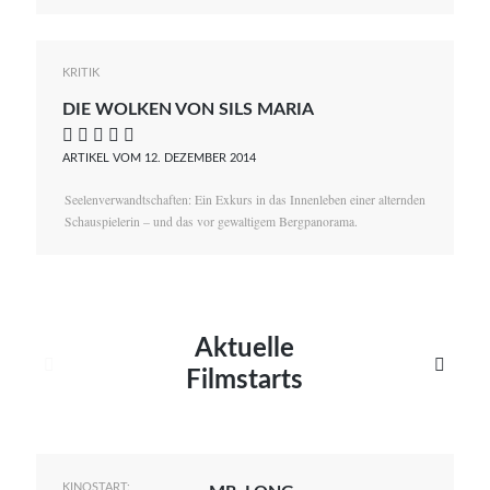
KRITIK
DIE WOLKEN VON SILS MARIA
    
ARTIKEL VOM 12. DEZEMBER 2014
Seelenverwandtschaften: Ein Exkurs in das Innenleben einer alternden
Schauspielerin – und das vor gewaltigem Bergpanorama.
Aktuelle


Filmstarts
KINOSTART: