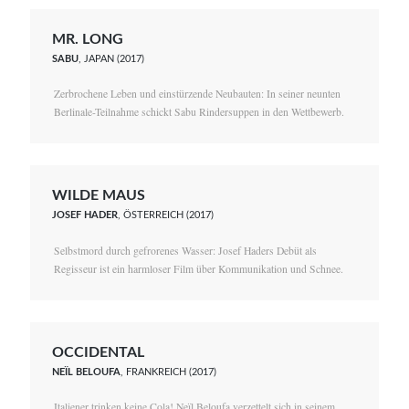
MR. LONG
SABU
, JAPAN (2017)
Zerbrochene Leben und einstürzende Neubauten: In seiner neunten
Berlinale-Teilnahme schickt Sabu Rindersuppen in den Wettbewerb.
WILDE MAUS
JOSEF HADER
, ÖSTERREICH (2017)
Selbstmord durch gefrorenes Wasser: Josef Haders Debüt als
Regisseur ist ein harmloser Film über Kommunikation und Schnee.
OCCIDENTAL
NEÏL BELOUFA
, FRANKREICH (2017)
Italiener trinken keine Cola! Neïl Beloufa verzettelt sich in seinem