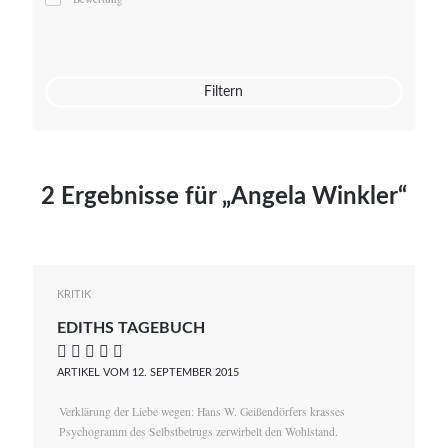
Mato von Vogelstein
Julia Weigl
Benjamin Wimmer
Christian Witte
Filtern
Magdalena Zalewski
2 Ergebnisse für „Angela Winkler“
KRITIK
EDITHS TAGEBUCH
    
ARTIKEL VOM 12. SEPTEMBER 2015
Verklärung der Liebe wegen: Hans W. Geißendörfers krasses
Psychogramm des Selbstbetrugs zerwirbelt den Wohlstand.