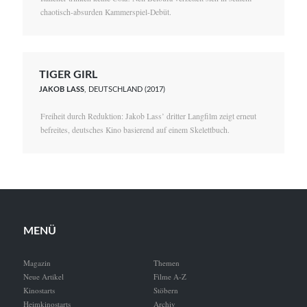
chaotisch-absurden Kammerspiel-Debüt.
TIGER GIRL
JAKOB LASS
, DEUTSCHLAND (2017)
Freiheit durch Reduktion: Jakob Lass’ dritter Langfilm zeigt erneut
befreites, deutsches Kino basierend auf einem Skelettbuch.
MENÜ
Magazin
Themen
Neue Artikel
Filme A-Z
Kinostarts
Stöbern
Heimkinostarts
Archiv