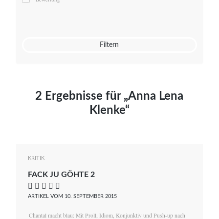
Mato von Vogelstein
Julia Weigl
Benjamin Wimmer
Christian Witte
Filtern
Magdalena Zalewski
2 Ergebnisse für „Anna Lena
Klenke“
KRITIK
FACK JU GÖHTE 2
    
ARTIKEL VOM 10. SEPTEMBER 2015
Chantal macht blau: Mit Proll, Idiom, Konjunktiv und Push-up nach