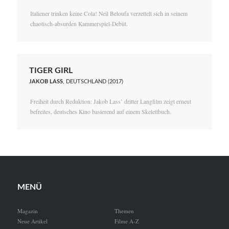
Italiener trinken keine Cola! Neïl Beloufa verzettelt sich in seinem
chaotisch-absurden Kammerspiel-Debüt.
TIGER GIRL
JAKOB LASS
, DEUTSCHLAND (2017)
Freiheit durch Reduktion: Jakob Lass’ dritter Langfilm zeigt erneut
befreites, deutsches Kino basierend auf einem Skelettbuch.
MENÜ
Magazin
Themen
Neue Artikel
Filme A-Z