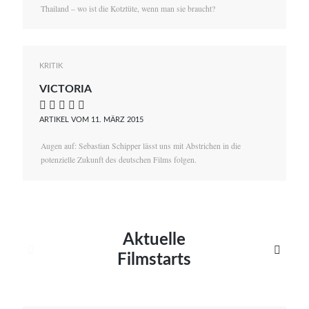
Thailand – wo ist die Kotztüte, wenn man sie braucht?
KRITIK
VICTORIA
    
ARTIKEL VOM 11. MÄRZ 2015
Augen auf: Sebastian Schipper lässt uns mit Abstrichen in die
potenzielle Zukunft des deutschen Films folgen.
Aktuelle


Filmstarts